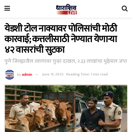
येडशी टोल नाक्यावर पोलिसांची मोठी
कारवाई; कत्तलीसाठी नेण्यात येणाऱ्या
४२ वासरांची सुटका
पुणे जिल्ह्यातील तरुणावर गुन्हा दाखल, २.३३ लाखांचा मुद्देमाल जप्त
by
admin
June 13, 2025
Reading Time: 1 min read