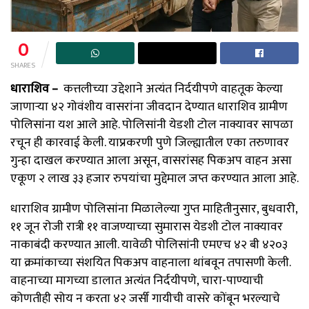
0
SHARES
धाराशिव –
कत्तलीच्या उद्देशाने अत्यंत निर्दयीपणे वाहतूक केल्या
जाणाऱ्या ४२ गोवंशीय वासरांना जीवदान देण्यात धाराशिव ग्रामीण
पोलिसांना यश आले आहे. पोलिसांनी येडशी टोल नाक्यावर सापळा
रचून ही कारवाई केली. याप्रकरणी पुणे जिल्ह्यातील एका तरुणावर
गुन्हा दाखल करण्यात आला असून, वासरांसह पिकअप वाहन असा
एकूण २ लाख ३३ हजार रुपयांचा मुद्देमाल जप्त करण्यात आला आहे.
धाराशिव ग्रामीण पोलिसांना मिळालेल्या गुप्त माहितीनुसार, बुधवारी,
११ जून रोजी रात्री ११ वाजण्याच्या सुमारास येडशी टोल नाक्यावर
नाकाबंदी करण्यात आली. यावेळी पोलिसांनी एमएच ४२ बी ४२०३
या क्रमांकाच्या संशयित पिकअप वाहनाला थांबवून तपासणी केली.
वाहनाच्या मागच्या डालात अत्यंत निर्दयीपणे, चारा-पाण्याची
कोणतीही सोय न करता ४२ जर्सी गायीची वासरे कोंबून भरल्याचे