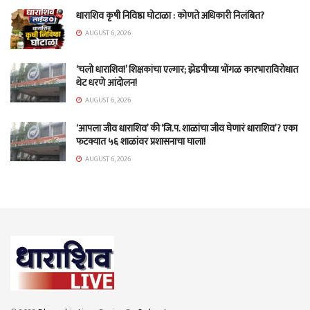
धाराशिव कृषी निविष्ठा घोटाळा : कोणते अधिकारी निलंबित?
AUGUST 6, 2026
‘चलो धाराशिव!’ शिक्षकांचा एल्गार; झेडपीच्या भोंगळ कारभाराविरोधात
थेट धरणे आंदोलन!
AUGUST 6, 2026
‘आपला जीव धाराशिव’ की ‘जि.प. शाळांचा जीव घेणारं धाराशिव’? एका
फटक्यात ५६ शाळांवर प्रशासनाचा घाला!
AUGUST 6, 2026