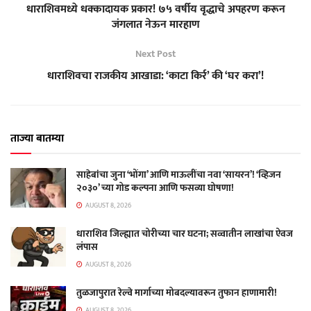
धाराशिवमध्ये धक्कादायक प्रकार! ७५ वर्षीय वृद्धाचे अपहरण करून
जंगलात नेऊन मारहाण
Next Post
धाराशिवचा राजकीय आखाडा: ‘काटा किर्र’ की ‘घर करा’!
ताज्या बातम्या
साहेबांचा जुना ‘भोंगा’ आणि माऊलींचा नवा ‘सायरन’! ‘व्हिजन
२०३०’ च्या गोड कल्पना आणि फसव्या घोषणा!
AUGUST 8, 2026
धाराशिव जिल्ह्यात चोरीच्या चार घटना; सव्वातीन लाखांचा ऐवज
लंपास
AUGUST 8, 2026
तुळजापुरात रेल्वे मार्गाच्या मोबदल्यावरून तुफान हाणामारी!
AUGUST 8, 2026