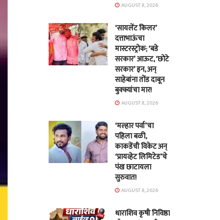
AUGUST 8, 2026
‘सायलेंट किलर’
दत्ताभाऊंचा
मास्टरस्ट्रोक; ‘बडे
सरकार’ आऊट, ‘छोटे
सरकार’ इन, अन्
साहेबांना तोंड दाबून
बुक्क्यांचा मार!
AUGUST 8, 2026
‘मल्हार पर्वा’चा
पहिला बळी,
काकडेंची विकेट अन्
‘प्रायव्हेट लिमिटेड’चे
पंख छाटायला
सुरुवात!
AUGUST 8, 2026
धाराशिव कृषी निविष्ठा