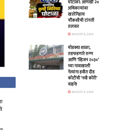
घोटाळा: आणखी २०
अधिकाऱ्यांवर
खातेनिहाय
चौकशीची टांगती
तलवार
AUGUST 8, 2026
मोडक्या शाळा,
तडफडणारे रुग्ण
आणि ‘व्हिजन २०३०’
च्या नावाखाली
नेत्यांना हवीत दीड
कोटींची ‘नवी कोरी’
वाहने!
AUGUST 8, 2026
ना
ये