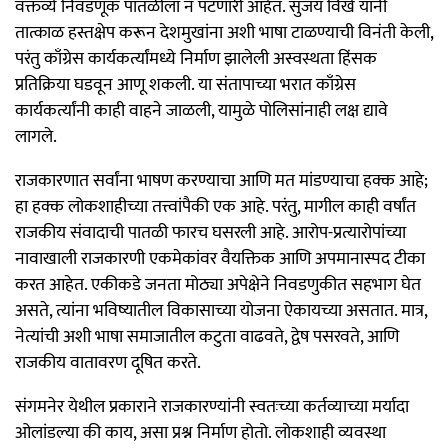
वक्तव्ये निवडणूक पातळीला न पटणारी आहेत. सुजय विखे यांनी
तात्काळ हस्तक्षेप करून देशमुखांना अशी भाषा टाळण्याची विनंती केली,
परंतु काँग्रेस कार्यकर्त्यांमध्ये निर्माण झालेली अस्वस्थता हिंसक
प्रतिक्रिया घडवून आणू शकली. या संतापाच्या भरात काँग्रेस
कार्यकर्त्यांनी काही वाहने जाळली, यामुळे पोलिसांनाही लक्ष द्यावे
लागले.
राजकारणात सर्वांना भाषण करण्याचा आणि मत मांडण्याचा हक्क आहे;
हा हक्क लोकशाहीच्या तत्त्वांपैकी एक आहे. परंतु, मागील काही वर्षांत
राजकीय संवादाची पातळी फारच घसरली आहे. आरोप-प्रत्यारोपांच्या
नावाखाली राजकारणी एकमेकांवर वैयक्तिक आणि अपमानास्पद टीका
करत आहेत. एकीकडे जनता मोठ्या अपेक्षेने निवडणुकीत सहभाग घेत
असते, त्यांना भविष्यातील विकासाच्या योजना ऐकायच्या असतात. मात्र,
नेत्यांची अशी भाषा समाजातील कटुता वाढवते, द्वेष पसरवते, आणि
राजकीय वातावरण दूषित करते.
संगमनेर येथील प्रकाराने राजकारण्यांनी स्वतःच्या कर्तव्याच्या मर्यादा
ओलांडल्या की काय, असा प्रश्न निर्माण होतो. लोकशाही व्यवस्था