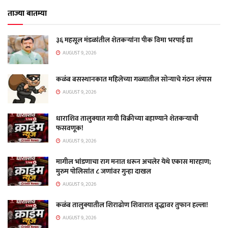
ताज्या बातम्या
३६ महसूल मंडळांतील शेतकऱ्यांना पीक विमा भरपाई द्या
AUGUST 9, 2026
कळंब बसस्थानकात महिलेच्या गळ्यातील सोन्याचे गंठन लंपास
AUGUST 9, 2026
धाराशिव तालुक्यात गायी विक्रीच्या बहाण्याने शेतकऱ्याची
फसवणूक!
AUGUST 9, 2026
मागील भांडणाचा राग मनात धरून अचलेर येथे एकास मारहाण;
मुरुम पोलिसांत ८ जणांवर गुन्हा दाखल
AUGUST 9, 2026
कळंब तालुक्यातील शिराढोण शिवारात वृद्धावर तुफान हल्ला!
AUGUST 9, 2026