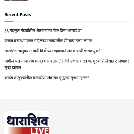
Recent Posts
३६ महसूल मंडळांतील शेतकऱ्यांना पीक विमा भरपाई द्या
कळंब बसस्थानकात महिलेच्या गळ्यातील सोन्याचे गंठन लंपास
धाराशिव तालुक्यात गायी विक्रीच्या बहाण्याने शेतकऱ्याची फसवणूक!
मागील भांडणाचा राग मनात धरून अचलेर येथे एकास मारहाण; मुरुम पोलिसांत ८ जणांवर
गुन्हा दाखल
कळंब तालुक्यातील शिराढोण शिवारात वृद्धावर तुफान हल्ला!