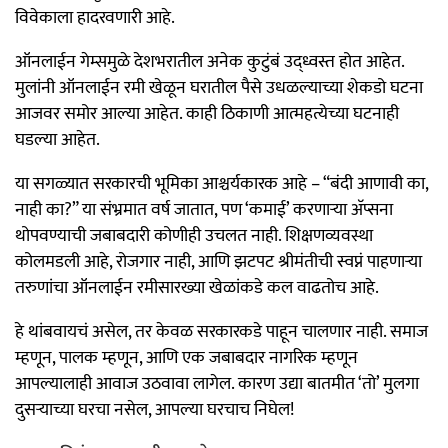
विवेकाला हादरवणारी आहे.
ऑनलाईन गेम्समुळे देशभरातील अनेक कुटुंबं उद्ध्वस्त होत आहेत.
मुलांनी ऑनलाईन रमी खेळून घरातील पैसे उधळल्याच्या शेकडो घटना
आजवर समोर आल्या आहेत. काही ठिकाणी आत्महत्येच्या घटनाही
घडल्या आहेत.
या सगळ्यात सरकारची भूमिका आश्चर्यकारक आहे – “बंदी आणावी का,
नाही का?” या संभ्रमात वर्ष जातात, पण ‘कमाई’ करणाऱ्या अ‍ॅप्सना
थोपवण्याची जबाबदारी कोणीही उचलत नाही. शिक्षणव्यवस्था
कोलमडली आहे, रोजगार नाही, आणि झटपट श्रीमंतीची स्वप्नं पाहणाऱ्या
तरुणांचा ऑनलाईन रमीसारख्या खेळांकडे कल वाढतोच आहे.
हे थांबवायचं असेल, तर केवळ सरकारकडे पाहून चालणार नाही. समाज
म्हणून, पालक म्हणून, आणि एक जबाबदार नागरिक म्हणून
आपल्यालाही आवाज उठवावा लागेल. कारण उद्या बातमीत ‘तो’ मुलगा
दुसऱ्याच्या घरचा नसेल, आपल्या घरचाच निघेल!