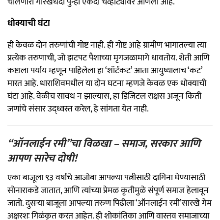
चालणारा गोरखधंदा पुन्हा एकदा चव्हाट्यावर आणला आहे.
धोक्याची घंटा
ही केवळ दोन तरुणांची गोष्ट नाही. ही गोष्ट आहे ग्रामीण भागातल्या त्या
प्रत्येक तरुणाची, जो झटपट पैशाच्या मृगजळामागे धावतोय. शेती आणि
कष्टाला पर्याय म्हणून पाहिलेला हा ‘शॉर्टकट’ आता आयुष्यालाच ‘कट’
मारत आहे. धाराशिवमधील या दोन घटना म्हणजे केवळ एक धोक्याची
घंटा आहे. वेळीच सावध न झाल्यास, हा डिजिटल राक्षस अजून किती
जणांचे संसार उद्ध्वस्त करेल, हे सांगता येत नाही.
“ऑनलाईन रमी”चा विळखा – समाज, सरकार आणि
आपण सारेच दोषी!
एका बाजूला ९३ वर्षांचे आजोबा आपल्या पत्नीसाठी दागिना घेण्यासाठी
सोनाराकडे जातात, आणि त्यांच्या प्रेमळ कृतीमुळे संपूर्ण समाज हेलावून
जातो. दुसऱ्या बाजूला आपल्या तरुण पिढीला ‘ऑनलाईन रमी’सारखे गेम
अक्षरशः गिळंकृत करत आहेत. ही शोकांतिका आणि वास्तव समाजाच्या