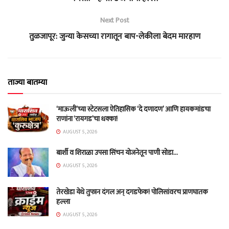
Next Post
तुळजापूर: जुन्या केसच्या रागातून बाप-लेकीला बेदम मारहाण
ताज्या बातम्या
‘माऊली’च्या स्टेटसला ऐतिहासिक ‘दे दणादण’ आणि हायकमांडचा
राणांना ‘रायगड’चा धक्का!
AUGUST 5, 2026
बार्शी व शिराळा उपसा सिंचन योजनेतून पाणी सोडा…
AUGUST 5, 2026
तेरखेडा येथे तुफान दंगल अन् दगडफेक! पोलिसांवरच प्राणघातक
हल्ला
AUGUST 5, 2026