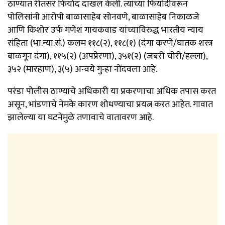
ठाण्यात रीतसर फिर्याद दाखल केली. त्यांच्या फिर्यादीवरून
पोलिसांनी आरोपी बाळासाहेब सोनवणे, बाळासाहेब निकाळजे
आणि किशोर उर्फ गणेश गायकवाड यांच्याविरुद्ध भारतीय न्याय
संहिता (भा.न्या.सं.) कलम ११८(२), ११८(१) (दंगा करणे/घातक शस्त्र
बाळगून दंगा), ११५(२) (अपप्रेरणा), ३५१(२) (जबरी चोरी/हल्ला),
३५२ (मारहाण), ३(५) अन्वये गुन्हा नोंदवला आहे.
परंडा पोलीस ठाण्याचे अधिकारी या प्रकरणाचा अधिक तपास करत
असून, भांडणाचे नेमके कारण शोधण्याचा प्रयत्न करत आहेत. गावात
झालेल्या या घटनेमुळे तणावाचे वातावरण आहे.