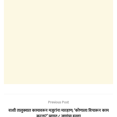
Previous Post
वाशी तालुक्यात कामावरून मजुरांना मारहाण; ‘कोणाला विचारून काम
करता?’ म्हणत ८ जणांचा हल्ला