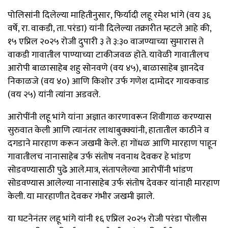
पोलिसांनी दिलेल्या माहितीनुसार, फिर्यादी लहू रमेश भांगे (वय ३६
वर्षे, रा. वाकडी, ता. परंडा) यांनी दिलेल्या तक्रारीत म्हटले आहे की,
१५ एप्रिल २०२५ रोजी दुपारी ३ ते ३:३० वाजण्याच्या सुमारास ते
वाकडी गावातील पाण्याच्या टाकीजवळ होते. यावेळी गावातीलच
आरोपी बाळासाहेब शहु सोनवणे (वय ४५), बाळासाहेब ज्ञानदेव
निकाळजे (वय ४०) आणि किशोर उर्फ गणेश दामोदर गायकवाड
(वय २५) यांनी त्यांना अडवले.
आरोपींनी लहू भांगे यांना अज्ञात कारणावरून शिवीगाळ करण्यास
सुरुवात केली आणि त्यानंतर लाथाबुक्क्यांनी, हातातील काठीने व
दगडाने मारहाण करून जखमी केले. हा गोंधळ आणि मारहाण पाहून
गावातीलच नानासाहेब उर्फ संतोष नवनाथ देवकर हे भांडण
सोडवण्यासाठी पुढे आले.मात्र, संतापलेल्या आरोपींनी भांडण
सोडवण्यास आलेल्या नानासाहेब उर्फ संतोष देवकर यांनाही मारहाण
केली. या मारहाणीत देवकर गंभीर जखमी झाले.
या घटनेनंतर लहू भांगे यांनी १६ एप्रिल २०२५ रोजी परंडा पोलीस