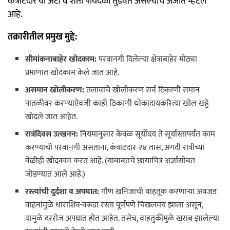
कंत्राटदार या अटी व शर्ती पायदळी तुडवत असल्याचे अर्जात म्हटले
आहे.
तक्रारीतील प्रमुख मुद्दे:
सीमांकनाबाहेर खोदकाम:
परवानगी दिलेल्या क्षेत्राबाहेर मोठ्या
प्रमाणात खोदकाम केले जात आहे.
असमान खोलीकरण:
तलावाचे खोलीकरण सर्व ठिकाणी समान
पातळीवर करण्याऐवजी काही ठिकाणी धोकादायकरित्या खोल खड्डे
खोदले जात आहेत.
रात्रंदिवस उत्खनन:
नियमानुसार केवळ सूर्योदय ते सूर्यास्तापर्यंत काम
करण्याची परवानगी असताना, कंत्राटदार २४ तास, अगदी रात्रीच्या
वेळीही खोदकाम करत आहे. (याबाबतचे छायाचित्र अर्जासोबत
जोडण्यात आले आहे.)
रस्त्यांची दुर्दशा व अपघात:
गौण खनिजाची वाहतूक करणाऱ्या अवजड
वाहनांमुळे धाराशिव-वरूडा रस्ता पूर्णपणे चिखलमय झाला असून,
यामुळे दररोज अपघात होत आहेत. तसेच, वाहतुकीमुळे खराब झालेल्या