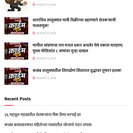
AUGUST 9, 2026
धाराशिव तालुक्यात गायी विक्रीच्या बहाण्याने शेतकऱ्याची
फसवणूक!
AUGUST 9, 2026
मागील भांडणाचा राग मनात धरून अचलेर येथे एकास मारहाण;
मुरुम पोलिसांत ८ जणांवर गुन्हा दाखल
AUGUST 9, 2026
कळंब तालुक्यातील शिराढोण शिवारात वृद्धावर तुफान हल्ला!
AUGUST 9, 2026
Recent Posts
३६ महसूल मंडळांतील शेतकऱ्यांना पीक विमा भरपाई द्या
कळंब बसस्थानकात महिलेच्या गळ्यातील सोन्याचे गंठन लंपास