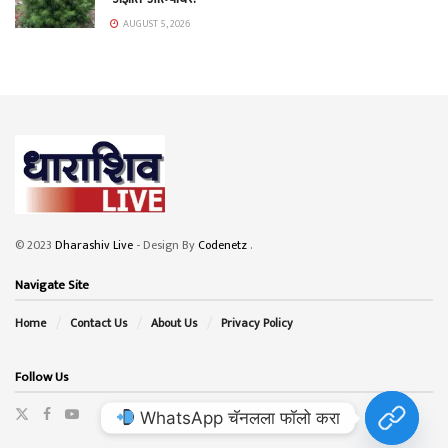
AUGUST 5, 2026
© 2023
Dharashiv Live
- Design By
Codenetz
.
Navigate Site
Home
Contact Us
About Us
Privacy Policy
Follow Us
WhatsApp चॅनलला फॉलो करा