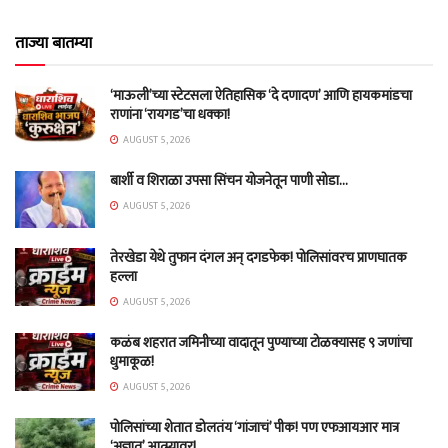
ताज्या बातम्या
‘माऊली’च्या स्टेटसला ऐतिहासिक ‘दे दणादण’ आणि हायकमांडचा
राणांना ‘रायगड’चा धक्का!
AUGUST 5, 2026
बार्शी व शिराळा उपसा सिंचन योजनेतून पाणी सोडा…
AUGUST 5, 2026
तेरखेडा येथे तुफान दंगल अन् दगडफेक! पोलिसांवरच प्राणघातक
हल्ला
AUGUST 5, 2026
कळंब शहरात जमिनीच्या वादातून पुण्याच्या टोळक्यासह ९ जणांचा
धुमाकूळ!
AUGUST 5, 2026
पोलिसांच्या शेतात डोलतंय ‘गांजाचं’ पीक! पण एफआयआर मात्र
‘अज्ञात’ आत्म्यावर!