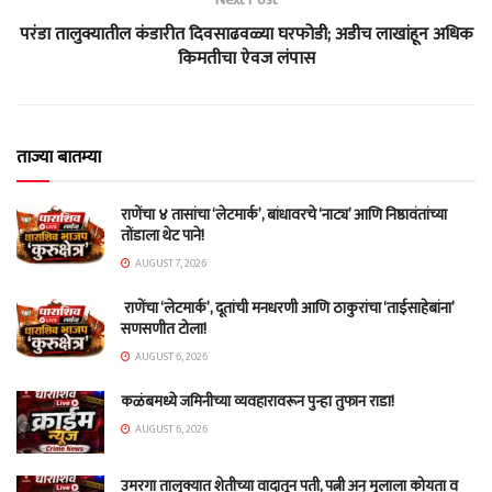
परंडा तालुक्यातील कंडारीत दिवसाढवळ्या घरफोडी; अडीच लाखांहून अधिक
किमतीचा ऐवज लंपास
ताज्या बातम्या
राणेंचा ४ तासांचा ‘लेटमार्क’, बांधावरचे ‘नाट्य’ आणि निष्ठावंतांच्या
तोंडाला थेट पाने!
AUGUST 7, 2026
राणेंचा ‘लेटमार्क’, दूतांची मनधरणी आणि ठाकुरांचा ‘ताईसाहेबांना’
सणसणीत टोला!
AUGUST 6, 2026
कळंबमध्ये जमिनीच्या व्यवहारावरून पुन्हा तुफान राडा!
AUGUST 6, 2026
उमरगा तालुक्यात शेतीच्या वादातून पती, पत्नी अन् मुलाला कोयता व