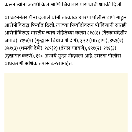
करून त्यांना जखमी केले आणि जिवे ठार मारण्याची धमकी दिली.
या घटनेनंतर मीना दलाले यांनी तात्काळ उमरगा पोलीस ठाणे गाठून
आरोपींविरुद्ध फिर्याद दिली. त्यांच्या फिर्यादीवरून पोलिसांनी सातही
आरोपींविरुद्ध भारतीय न्याय संहितेच्या कलम ११८(१) (गैरकायदेशीर
जमाव), ११५(२) (गुन्ह्यास चिथावणी देणे), ३५२ (मारहाण), ३५१(२),
३५१(३) (धमकी देणे), १८९(२) (दंगल घडवणे), १९१(२), १९१(३)
(दुखापत करणे), १९० अन्वये गुन्हा नोंदवला आहे. उमरगा पोलीस
याप्रकरणी अधिक तपास करत आहेत.