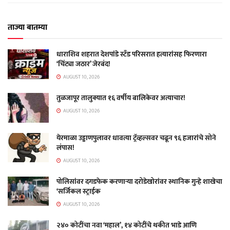
ताज्या बातम्या
धाराशिव शहरात देशपांडे स्टँड परिसरात हत्यारांसह फिरणारा
‘चिंट्या जठार’ जेरबंद!
AUGUST 10, 2026
तुळजापूर तालुक्यात १६ वर्षीय बालिकेवर अत्याचार!
AUGUST 10, 2026
येरमाळा उड्डाणपुलावर धावत्या ट्रॅव्हल्सवर चढून ९६ हजारांचे सोने
लंपास!
AUGUST 10, 2026
पोलिसांवर दगडफेक करणाऱ्या दरोडेखोरांवर स्थानिक गुन्हे शाखेचा
‘सर्जिकल स्ट्राईक
AUGUST 10, 2026
२४० कोटींचा नवा ‘महाल’, १४ कोटींचे थकीत भाडे आणि