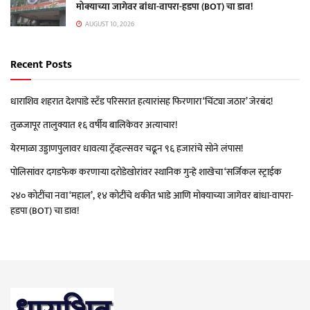
मोक्याच्या जागेवर बांधा-वापरा-हडपा (BOT) चा डाव!
AUGUST 10, 2026
Recent Posts
धाराशिव शहरात देशपांडे स्टँड परिसरात हत्यारांसह फिरणारा ‘चिंट्या जठार’ जेरबंद!
तुळजापूर तालुक्यात १६ वर्षीय बालिकेवर अत्याचार!
येरमाळा उड्डाणपुलावर धावत्या ट्रॅव्हल्सवर चढून ९६ हजारांचे सोने लंपास!
पोलिसांवर दगडफेक करणाऱ्या दरोडेखोरांवर स्थानिक गुन्हे शाखेचा ‘सर्जिकल स्ट्राईक
२४० कोटींचा नवा ‘महाल’, १४ कोटींचे थकीत भाडे आणि मोक्याच्या जागेवर बांधा-वापरा-
हडपा (BOT) चा डाव!