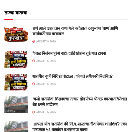
ताज्या बातम्या
राणे आले दारात अन् राणा गेले परदेशात! ठाकुरांचा ‘बाण’ आणि
कार्यकर्ते मात्र वाऱ्यावर!
AUGUST 6, 2026
केवळ निलंबन पुरेसे नाही; दरोडेखोरांना तुरुंगात टाका!
AUGUST 6, 2026
धाराशिव कृषी निविष्ठा घोटाळा : कोणते अधिकारी निलंबित?
AUGUST 6, 2026
‘चलो धाराशिव!’ शिक्षकांचा एल्गार; झेडपीच्या भोंगळ कारभाराविरोधात
थेट धरणे आंदोलन!
AUGUST 6, 2026
‘आपला जीव धाराशिव’ की ‘जि.प. शाळांचा जीव घेणारं धाराशिव’? एका
फटक्यात ५६ शाळांवर प्रशासनाचा घाला!