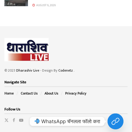
AUGUST 6, 2026
© 2023
Dharashiv Live
- Design By
Codenetz
.
Navigate Site
Home
Contact Us
About Us
Privacy Policy
Follow Us
WhatsApp चॅनलला फॉलो करा