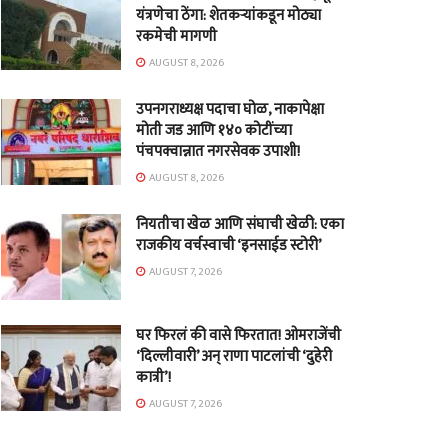
यंत्रणेचा ठेंगा: शेतकऱ्यांकडून मोठ्या
रकमेची मागणी
AUGUST 8, 2026
उपनगराध्यक्ष पदाचा घोळ, नाकापेक्षा
मोती जड आणि १४० कोटींच्या
पंचपक्वान्नात नगरसेवक उपाशी!
AUGUST 8, 2026
नियतीचा खेळ आणि संघाची खेळी: एका
राजकीय वर्चस्वाची ‘इनसाईड स्टोरी’
AUGUST 7, 2026
घर फिरलं की वासे फिरतात! ओमराजेंची
‘दिल्लीवारी’ अन् राणा पाटलांची ‘दुहेरी
कात्री’!
AUGUST 7, 2026