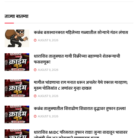
ताज्या बातम्या
कळंब बसस्थानकात महिलेच्या गळ्यातील सोन्याचे गंठन लंपास
AUGUST 9, 2026
धाराशिव तालुक्यात गायी विक्रीच्या बहाण्याने शेतकऱ्याची
फसवणूक!
AUGUST 9, 2026
मागील भांडणाचा राग मनात धरून अचलेर येथे एकास मारहाण;
मुरुम पोलिसांत ८ जणांवर गुन्हा दाखल
AUGUST 9, 2026
कळंब तालुक्यातील शिराढोण शिवारात वृद्धावर तुफान हल्ला!
AUGUST 9, 2026
धाराशिव MIDC परिसरात तुफान राडा! जुन्या वादातून भावावर