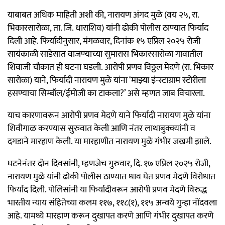
याबाबत अधिक माहिती अशी की, नारायण अंगद मुळे (वय २५, रा.
भिकारसारोळा, ता. जि. धाराशिव) यांनी ढोकी पोलीस ठाण्यात फिर्याद
दिली आहे. फिर्यादीनुसार, मंगळवार, दिनांक १५ एप्रिल २०२५ रोजी
सायंकाळी साडेसात वाजण्याच्या सुमारास भिकारसारोळा गावातील
शिवाजी चौकात ही घटना घडली. आरोपी प्रणव विठ्ठल मेदणे (रा. भिकार
सारोळा) याने, फिर्यादी नारायण मुळे यांना ‘माझ्या इंन्स्टाग्राम स्टोरीला
हसण्याचा सिम्बॉल/ईमोजी का टाकला?’ असे म्हणत जाब विचारला.
याच कारणावरून आरोपी प्रणव मेदणे याने फिर्यादी नारायण मुळे यांना
शिवीगाळ करण्यास सुरुवात केली आणि नंतर लाथाबुक्क्यांनी व
दगडाने मारहाण केली. या मारहाणीत नारायण मुळे गंभीर जखमी झाले.
घटनेनंतर दोन दिवसांनी, म्हणजेच गुरुवार, दि. १७ एप्रिल २०२५ रोजी,
नारायण मुळे यांनी ढोकी पोलीस ठाण्यात धाव घेत प्रणव मेदणे विरोधात
फिर्याद दिली. पोलिसांनी या फिर्यादीवरून आरोपी प्रणव मेदणे विरुद्ध
भारतीय न्याय संहितेच्या कलम ११७, ११८(१), ११५ अन्वये गुन्हा नोंदवला
आहे. यामध्ये मारहाण करून दुखापत करणे आणि गंभीर दुखापत करणे