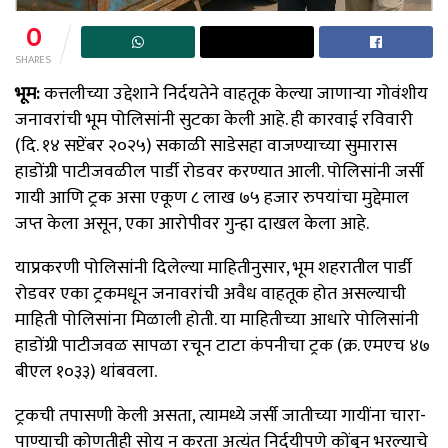
0
SHARES
भूम:
कत्तलीच्या उद्देशाने निर्दयतेने वाहतूक केल्या जाणाऱ्या गोवंशीय
जनावरांची भूम पोलिसांनी सुटका केली आहे. ही कारवाई रविवारी
(दि. १४ सप्टेंबर २०२५) सकाळी साडेसहा वाजण्याच्या सुमारास
हाडोंग्री पाटीजवळील पार्डी रोडवर करण्यात आली. पोलिसांनी जर्सी
गायी आणि ट्रक असा एकूण ८ लाख ७५ हजार रुपयांचा मुद्देमाल
जप्त केला असून, एका आरोपीवर गुन्हा दाखल केला आहे.
याप्रकरणी पोलिसांनी दिलेल्या माहितीनुसार, भूम शहरातील पार्डी
रोडवर एका ट्रकमधून जनावरांची अवैध वाहतूक होत असल्याची
माहिती पोलिसांना मिळाली होती. या माहितीच्या आधारे पोलिसांनी
हाडोंग्री पाटीजवळ सापळा रचून टाटा कंपनीचा ट्रक (क्र. एमएच ४७
बीएल १०३३) थांबवला.
ट्रकची तपासणी केली असता, त्यामध्ये जर्सी जातीच्या गायींना चारा-
पाण्याची कोणतीही सोय न करता अत्यंत निर्दयीपणे कोंबून भरल्याचे