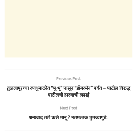
Previous Post
तुळजापूरच्या रणधुमाळीत “भू-भू” पासून “डॉबरमॅन” पर्यंत – पाटील विरुद्ध
पाटीलची हास्याची लढाई
Next Post
धन्यवाद तरी कसे मानू ? नतमस्तक तुमच्यापुढे..