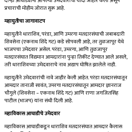
दोन्ही आघाड्यांनी आपल्या उमेदवारांची यादी जाहीर केली असून
प्रचाराची मोहीम जोरात सुरू आहे.
महायुतीचा जागावाटप
महायुतीने धाराशिव, परंडा, आणि उमरगा मतदारसंघाची जबाबदारी
शिवसेना (एकनाथ शिंदे गट) कडे सोपवली आहे, तर तुळजापूर येथे
भाजपचा उमेदवार असेल. परंडा, उमरगा, आणि तुळजापूर
मतदारसंघात विद्यमान आमदारांना पुन्हा तिकीट देण्यात आले असले,
तरी धाराशिवच्या उमेदवाराचे नाव अद्याप घोषित झालेले नाही.
महायुतीने उमेदवारांची नावे जाहीर केली आहेत. परंडा मतदारसंघातून
आमदार तानाजी सावंत, उमरगा मतदारसंघातून आमदार ज्ञानराज
चौगुले (शिवसेना – एकनाथ शिंदे गट) आणि राणा जगजितसिंह
पाटील (भाजप) यांना संधी दिली आहे.
महाविकास आघाडीचे उमेदवार
महाविकास आघाडीकडून धाराशिव मतदारसंघात आमदार कैलास