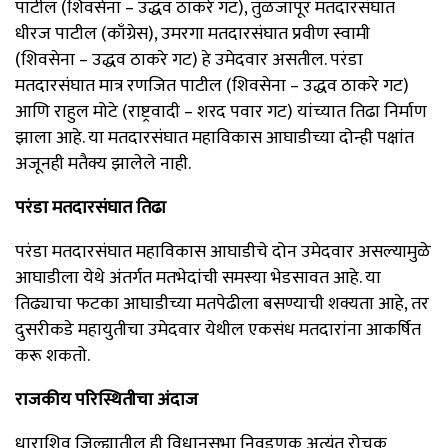
पाटील (शिवसेना – उद्धव ठाकरे गट), तुळजापूर मतदारसंघात
धीरज पाटील (काँग्रेस), उमरगा मतदारसंघात प्रवीण स्वामी
(शिवसेना – उद्धव ठाकरे गट) हे उमेदवार असतील. परंडा
मतदारसंघात मात्र रणजित पाटील (शिवसेना – उद्धव ठाकरे गट)
आणि राहुल मोटे (राष्ट्रवादी – शरद पवार गट) यांच्यात तिढा निर्माण
झाला आहे. या मतदारसंघात महाविकास आघाडीच्या दोन्ही पक्षांत
अजूनही मतैक्य झालेले नाही.
परंडा मतदारसंघात तिढा
परंडा मतदारसंघात महाविकास आघाडीचे दोन उमेदवार असल्यामुळे
आघाडीला येथे अंतर्गत मतभेदांची समस्या भेडसावत आहे. या
तिढ्याचा फटका आघाडीच्या मतपेढीला बसण्याची शक्यता आहे, तर
दुसरीकडे महायुतीचा उमेदवार येथील एकसंध मतदारांना आकर्षित
करू शकतो.
राजकीय परिस्थितीचा अंदाज
धाराशिव जिल्ह्यातील ही विधानसभा निवडणूक अत्यंत रोचक