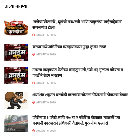
ताज्या बातम्या
राणेंचा ‘लेटमार्क’, दूतांची मनधरणी आणि ठाकुरांचा ‘ताईसाहेबांना’
सणसणीत टोला!
AUGUST 6, 2026
कळंबमध्ये जमिनीच्या व्यवहारावरून पुन्हा तुफान राडा!
AUGUST 6, 2026
उमरगा तालुक्यात शेतीच्या वादातून पती, पत्नी अन् मुलाला कोयता व
काठीने बेदम मारहाण
AUGUST 6, 2026
धाराशिव शहरात घरफोडी करणाऱ्या चोराला पोलिसांनी ठोकल्या बेड्या!
AUGUST 6, 2026
कोरोनाचा १ कोटी आणि ९७ चा २ कोटींचा घोटाळा! ‘माऊलीं’च्या
मनमानी कारभाराने अधिकारी वैतागले, गुरुजींचा एल्गार!
AUGUST 6, 2026