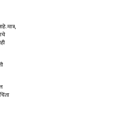
आहे
.
मात्र,
ाचे
पही
शी
ील
चिंता