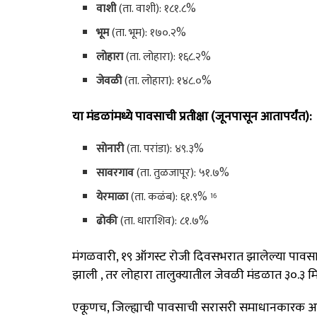
वाशी
(ता. वाशी): १८१.८%
भूम
(ता. भूम): १७०.२%
लोहारा
(ता. लोहारा): १६८.२%
जेवळी
(ता. लोहारा): १४८.०%
या मंडळांमध्ये पावसाची प्रतीक्षा (जूनपासून आतापर्यंत):
सोनारी
(ता. परांडा): ४९.३%
सावरगाव
(ता. तुळजापूर): ५१.७%
येरमाळा
(ता. कळंब): ६१.९%
16
ढोकी
(ता. धाराशिव): ८१.७%
मंगळवारी, १९ ऑगस्ट रोजी दिवसभरात झालेल्या पाव
झाली
, तर लोहारा तालुक्यातील जेवळी मंडळात ३०.३
एकूणच, जिल्ह्याची पावसाची सरासरी समाधानकारक अ