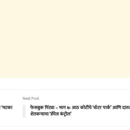
Next Post
या ‘मटका
फेसबुक पिंट्या – भाग ७: आठ कोटींचे ‘वॉटर पार्क’ आणि दारुड
शेतकऱ्याचा ‘डॅमेज कंट्रोल’