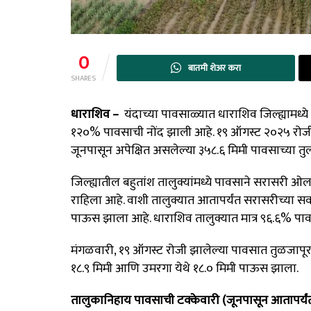
0
बातमी शेअर करा
SHARES
धाराशिव –
यंदाच्या पावसाळ्यात धाराशिव जिल्ह्यामध्
१२०% पावसाची नोंद झाली आहे
.
१९ ऑगस्ट २०२५ रोजी 
जूनपासून अपेक्षित असलेल्या ३५८.६ मिमी पावसाच्या तु
जिल्ह्यातील बहुतांश तालुक्यांमध्ये पावसाने सरासरी ओ
राहिला आहे.
वाशी तालुक्यात आतापर्यंत सरासरीच्या 
पाऊस झाला आहे
.
धाराशिव तालुक्यात मात्र ९६.६% पा
मंगळवारी, १९ ऑगस्ट रोजी झालेल्या पावसात तुळजापूर
१८.९ मिमी आणि उमरगा येथे १८.० मिमी पाऊस झाला
.
तालुकानिहाय पावसाची टक्केवारी (जूनपासून आतापर्यं