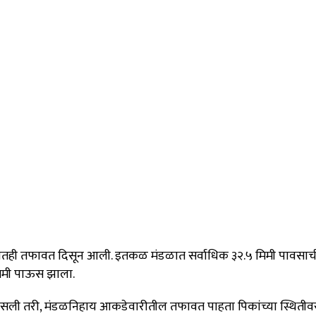
सातही तफावत दिसून आली.
इतकळ मंडळात सर्वाधिक ३२.५ मिमी पावसाची
 मिमी पाऊस झाला
.
सली तरी, मंडळनिहाय आकडेवारीतील तफावत पाहता पिकांच्या स्थितीव