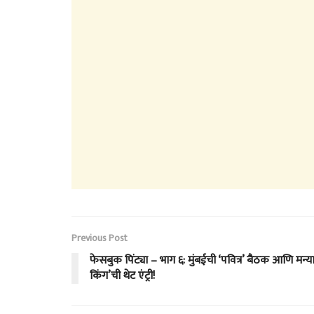
Previous Post
फेसबुक पिंट्या – भाग ६: मुंबईची ‘पवित्र’ बैठक आणि मन्
किंग’ची थेट एंट्री!