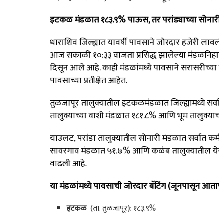
इटकळ मंडळात १८३.९% पाऊस, तर परांड्याच्या सोना
धाराशिव जिल्ह्यात यावर्षी पावसाने जोरदार हजेरी ला
आज सकाळी १०:३३ वाजता प्रसिद्ध झालेल्या मंडळनिहा
दिसून आले आहे
. काही मंडळांमध्ये पावसाने सरासरीच्
पावसाच्या प्रतीक्षेत आहेत.
तुळजापूर तालुक्यातील इटकळमंडळात जिल्ह्यामध्ये सर
तालुक्याच्या वाशी मंडळात १८१.८%
आणि भूम तालुक्या
याउलट, परांडा तालुक्यातील सोनारी मंडळात सर्वात 
सावरगाव मंडळात ५१.७%
आणि कळंब तालुक्यातील येर
वाढली आहे
.
या मंडळांमध्ये पावसाची जोरदार बॅटिंग (जूनपासून आतापर
इटकळ
(ता. तुळजापूर): १८३.९%