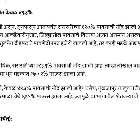
रीत केवळ ४९.३%
वली असून, जूनपासून आतापर्यंत सरासरीच्या १२०% पावसाची नोंद झाली 
य आकडेवारीनुसार, जिल्ह्यातील पावसाचे वितरण अत्यंत असमान असल्य
या तुलनेत दीडपट ते पावणेदोनपट हजेरी लावली आहे, तर काही मंडळे अद्या
्वाधिक, सरासरीच्या १८३.९% पावसाची नोंद झाली आहे
.
त्याखालोखाल वा
च्या भूम मंडळात १७०.२% पाऊस झाला आहे
.
कमी, केवळ ४९.३% पावसाची नोंद झाली आहे
.
तसेच, तुळजापूर तालुक्यात
6
माळा येथे ६१.९% पाऊस झाला आहे, ज्यामुळे या भागातील शेतकऱ्यांची 
्यंत):