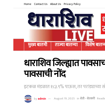
Home
Contact Us
About Us
Privacy Policy
मुख्य बातमी
ताज्या बातम्या
विशेष बातम्
धाराशिव जिल्ह्यात पावसा
पावसाची नोंद
इटकळ मंडळात १८३.९% पाऊस, तर परांड्याच्या 
by
admin
August 19, 2025
in
शेती - शेतकरी
Readi