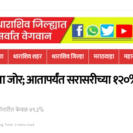
या
धाराशिव शहर
धाराशिव जिल्हा
मराठवाड़ा
महारा
चा जोर; आतापर्यंत सरासरीच्या १२
सोनारीत केवळ ४९.३%
ng Time: 2 mins read