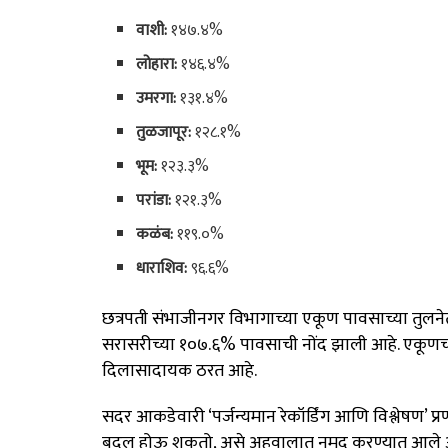
वाशी:
१४७.४%
लोहारा:
१४६.४%
उमरगा:
१३१.४%
तुळजापूर:
१२८.१%
भूम:
१२३.३%
परांडा:
१२१.३%
कळंब:
११९.०%
धाराशिव:
९६.६%
छत्रपती संभाजीनगर विभागाच्या एकूण पावसाच्या तुलने
सरासरीच्या १०७.६% पावसाची नोंद झाली आहे
. एकूण
दिलासादायक ठरत आहे.
सदर आकडेवारी ‘पर्जन्यमान रेकॉर्डिंग आणि विश्लेषण’ प्
बदल होऊ शकतो, असे अहवालात नमूद करण्यात आले 