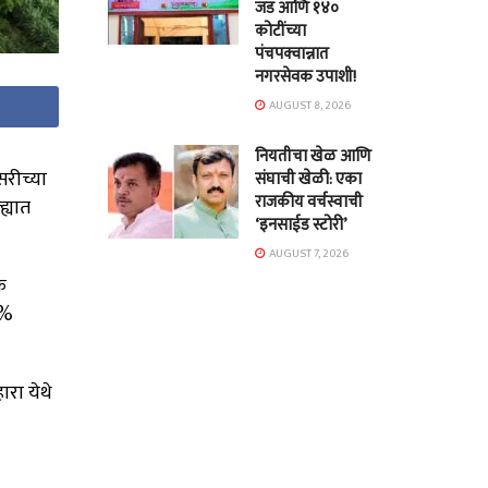
जड आणि १४०
कोटींच्या
पंचपक्वान्नात
नगरसेवक उपाशी!
AUGUST 8, 2026
नियतीचा खेळ आणि
सरीच्या
संघाची खेळी: एका
राजकीय वर्चस्वाची
ह्यात
‘इनसाईड स्टोरी’
AUGUST 7, 2026
क
४%
रा येथे