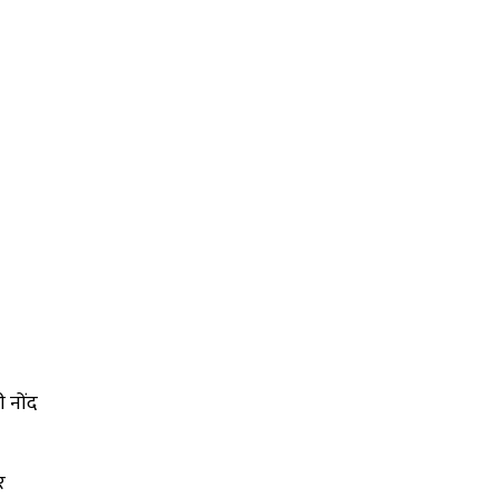
 नोंद
र