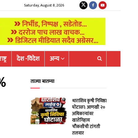
Saturday, August 8, 2026
ष्ट्र
देश -विदेश
अन्य
०%
ताज्या बातम्या
धाराशिव कृषी निविष्ठा
घोटाळा: आणखी २०
अधिकाऱ्यांवर
खातेनिहाय
चौकशीची टांगती
तलवार