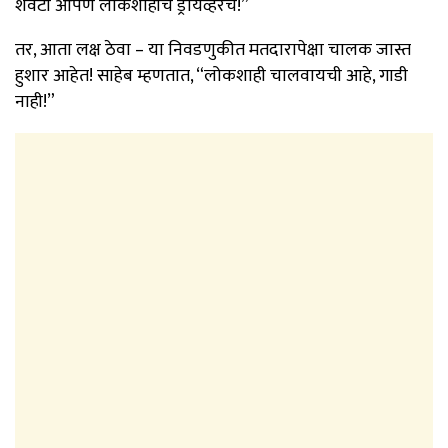
शेवटी आपण लोकशाहीचे ड्रायव्हरच!”
तर, आता लक्ष ठेवा – या निवडणुकीत मतदारापेक्षा चालक जास्त
हुशार आहेत! साहेब म्हणतात, “लोकशाही चालवायची आहे, गाडी
नाही!”