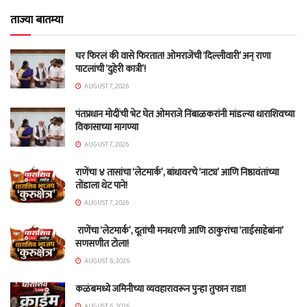
ताज्या बातम्या
घर फिरलं की वासे फिरतात! ओमराजेंची ‘दिल्लीवारी’ अन् राणा
पाटलांची ‘दुहेरी कात्री’!
AUGUST 7, 2026
पंतप्रधान मोदींची भेट घेत ओमराजे निंबाळकरांनी मांडल्या धाराशिवच्या
विकासाच्या मागण्या
AUGUST 7, 2026
राणेंचा ४ तासांचा ‘लेटमार्क’, बांधावरचे ‘नाट्य’ आणि निष्ठावंतांच्या
तोंडाला थेट पाने!
AUGUST 7, 2026
राणेंचा ‘लेटमार्क’, दूतांची मनधरणी आणि ठाकुरांचा ‘ताईसाहेबांना’
सणसणीत टोला!
AUGUST 6, 2026
कळंबमध्ये जमिनीच्या व्यवहारावरून पुन्हा तुफान राडा!
AUGUST 6, 2026