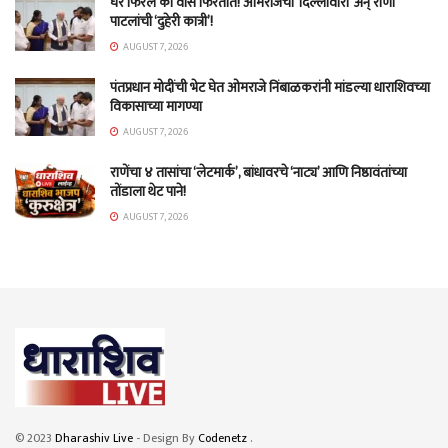
घर फिरलं की वासे फिरतात! ओमराजेंची ‘दिल्लीवारी’ अन् राणा
पाटलांची ‘दुहेरी कात्री’!
AUGUST 7, 2026
पंतप्रधान मोदींची भेट घेत ओमराजे निंबाळकरांनी मांडल्या धाराशिवच्या
विकासाच्या मागण्या
AUGUST 7, 2026
राणेंचा ४ तासांचा ‘लेटमार्क’, बांधावरचे ‘नाट्य’ आणि निष्ठावंतांच्या
तोंडाला थेट पाने!
AUGUST 7, 2026
© 2023
Dharashiv Live
- Design By
Codenetz
.