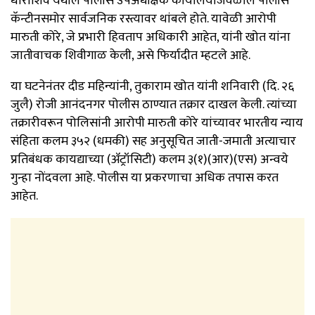
धाराशिव येथील पोलीस उपअधीक्षक कार्यालयाजवळील पोलीस
कॅन्टीनसमोर सार्वजनिक रस्त्यावर थांबले होते. यावेळी आरोपी
मारुती कोरे, जे प्रभारी हिवताप अधिकारी आहेत, यांनी खोत यांना
जातीवाचक शिवीगाळ केली, असे फिर्यादीत म्हटले आहे.
या घटनेनंतर दीड महिन्यांनी, तुकाराम खोत यांनी शनिवारी (दि. २६
जुलै) रोजी आनंदनगर पोलीस ठाण्यात तक्रार दाखल केली. त्यांच्या
तक्रारीवरून पोलिसांनी आरोपी मारुती कोरे यांच्यावर भारतीय न्याय
संहिता कलम ३५२ (धमकी) सह अनुसूचित जाती-जमाती अत्याचार
प्रतिबंधक कायद्याच्या (ॲट्रॉसिटी) कलम ३(१)(आर)(एस) अन्वये
गुन्हा नोंदवला आहे. पोलीस या प्रकरणाचा अधिक तपास करत
आहेत.