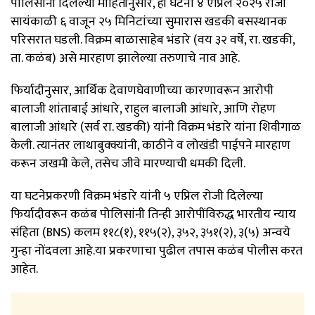
पोलिसांनी दिलेल्या माहितीनुसार, ही घटना ४ एप्रिल २०२५ रोजी
सायंकाळी ६ वाजून २५ मिनिटांच्या सुमारास खडकी बसस्थानक
परिसरात घडली. विक्रम बाळासाहेब भंडारे (वय ३२ वर्षे, रा. खडकी,
ता. कळंब) असे मारहाण झालेल्या तरुणाचे नाव आहे.
फिर्यादीनुसार, आर्थिक देवाणघेवाणीच्या कारणावरून आरोपी
बालाजी शांताबाई आंधारे, राहुल बालाजी आंधारे, आणि रोहण
बालाजी आंधारे (सर्व रा. खडकी) यांनी विक्रम भंडारे यांना शिवीगाळ
केली. त्यानंतर लाथाबुक्क्यांनी, काठीने व लोखंडी पाईपने मारहाण
करून जखमी केले, तसेच जीवे मारण्याची धमकी दिली.
या घटनेप्रकरणी विक्रम भंडारे यांनी ५ एप्रिल रोजी दिलेल्या
फिर्यादीवरून कळंब पोलिसांनी तिन्ही आरोपींविरुद्ध भारतीय न्याय
संहिता (BNS) कलम ११८(१), ११५(२), ३५२, ३५१(२), ३(५) अन्वये
गुन्हा नोंदवला आहे.या प्रकरणाचा पुढील तपास कळंब पोलीस करत
आहेत.