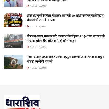
AUGUST 8, 2026
धाराशिव कृषी निविष्ठा घोटाळा: आणखी २० अधिकाऱ्यांवर खातेनिहाय
चौकशीची टांगती तलवार
AUGUST 8, 2026
मोडक्या शाळा, तडफडणारे रुग्ण आणि ‘व्हिजन २०३०’ च्या नावाखाली
नेत्यांना हवीत दीड कोटींची ‘नवी कोरी’ वाहने!
AUGUST 8, 2026
उच्च न्यायालयाच्या आदेशालाच महसूल यंत्रणेचा ठेंगा: शेतकऱ्यांकडून
मोठ्या रकमेची मागणी
AUGUST 8, 2026