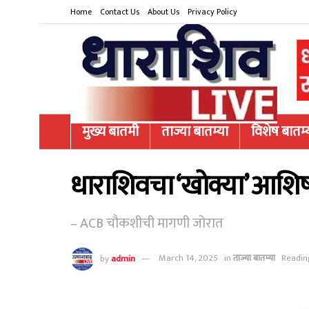
Home
Contact Us
About Us
Privacy Policy
मुख्य बातमी
ताज्या बातम्या
विशेष बातम्
धाराशिवचा ‘खोक्या’ आशिष
– ACB चौकशीची मागणी जोरात
by
admin
March 14, 2025
in
ताज्या बातम्या
Readin