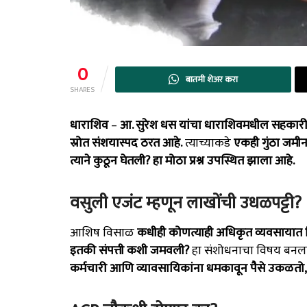
0
बातमी शेअर करा
SHARES
धाराशिव
–
आ. सुरेश धस यांचा धाराशिवमधील सहकार
स्रोत संशयास्पद ठरत आहे.
त्याच्याकडे
एकही गुंठा जमी
त्याने कुठून घेतली?
हा मोठा प्रश्न उपस्थित झाला आहे.
वसुली एजंट म्हणून लाखोंची उधळपट्टी?
आशिष विसाळ
कधीही कोणत्याही अधिकृत व्यवसायात दिस
इतकी संपत्ती कशी जमवली?
हा संशोधनाचा विषय बनला
कर्मचारी आणि व्यावसायिकांना धमकावून पैसे उकळतो,