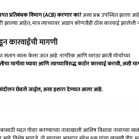
लुचपत प्रतिबंधक विभाग (ACB) करणार का?
असा प्रश्न उपस्थित झाला आ
री झाल्या आहेत, मात्र त्याच्यावर अद्याप कोणतीही ठोस कारवाई झालेली न
डून कारवाईची मागणी
संताप व्यक्त केला जात आहे. नागरिक आणि मराठा क्रांती मोर्चाच्या
्तीचा मागोवा घ्यावा आणि त्याच्याविरुद्ध कठोर कारवाई करावी, अशी म
आंदोलन छेडले जाईल, असा इशारा देण्यात आला आहे.
टुंबासाठी मदत गोळा करण्याच्या नावाखाली आशिष विशाळ नावाच्या व्यक्
हे. विशेष म्हणजे, तो स्वतःला आमदार सुरेश धस यांचा खासगी पीए अ