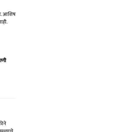
हे. आशिष
ाही.
ागणी
तीने
सल्याचे