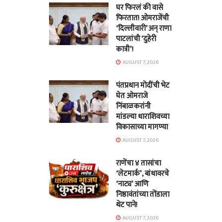
घर फिरलं की वासे
फिरतात! ओमराजेंची
‘दिल्लीवारी’ अन् राणा
पाटलांची ‘दुहेरी
कात्री’!
AUGUST 7, 2026
पंतप्रधान मोदींची भेट
घेत ओमराजे
निंबाळकरांनी
मांडल्या धाराशिवच्या
विकासाच्या मागण्या
AUGUST 7, 2026
राणेंचा ४ तासांचा
‘लेटमार्क’, बांधावरचे
‘नाट्य’ आणि
निष्ठावंतांच्या तोंडाला
थेट पाने!
AUGUST 7, 2026