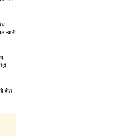
बंध
त त्यांनी
च,
रीही
णी होत