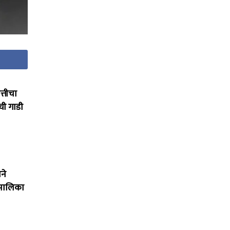
्तीचा
ची गाडी
ने
रपालिका