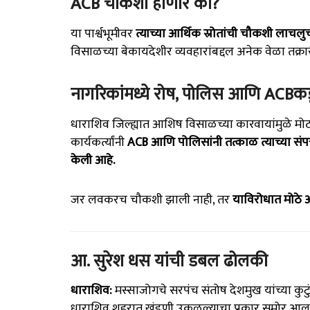
ACB चौकशी होणार का?
या पार्श्वभूमीवर
त्याच्या आर्थिक स्रोतांची चौकशी लाच
विसाळच्या बेकायदेशीर व्यवहारांबद्दल अनेक वेळा तक्रा
नागरिकांमध्ये रोष, पोलिस आणि ACBक
धाराशिव जिल्ह्यात आशिष विसाळच्या कारवायांमुळे मोठा 
कार्यकर्त्यांनी
ACB आणि पोलिसांनी तत्काळ त्याच्या संपत
केली आहे.
जर लवकरच चौकशी झाली नाही, तर
याविरोधात मोठे 
आ. सुरेश धस यांची डबल ढोलकी
धाराशिव:
मस्साजोगचे सरपंच संतोष देशमुख यांच्या कु
धाराशिव शहरात खंडणी उकळल्याचा प्रकार समोर आला आ