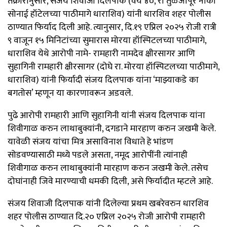
तक्रारीनुसार, संजय शिवाजी दिलपाक (वय ४०, रा तुळजापूर नाका
सोनाई हॉटेलच्या पाठीमागे धाराशिव) यांनी धारशिव शहर पोलीस
ठाण्यात फिर्याद दिली आहे. त्यानुसार, दि.१९ एप्रिल २०२५ रोजी रात्री
९ वाजून १५ मिनिटांच्या सुमारास मोरया हॉस्पिटलच्या पाठीमागे,
धाराशिव येथे आरोपी नामे- रामहारी नामदेव क्षीरसागर आणि
सुहागिनी रामहारी क्षीरसागर (दोघे रा. मोरया हॉस्पिटलच्या पाठीमागे,
धाराशिव) यांनी फिर्यादी संजय दिलपाक यांना ‘माझ्याकडे का
बगतोस’ म्हणून या कारणावरून अडवले.
पुढे आरोपी रामहारी आणि सुहागिनी यांनी संजय दिलपाक यांना
शिवीगाळ करुन लाथाबुक्यांनी, दगडाने मारहाण करुन जखमी केले.
यावेळी संजय यांचा मित्र असाविनाश विधाते हे भांडण
सोडवण्यासाठी मध्ये पडले असता, नमूद आरोपींनी त्यांनाही
शिवीगाळ करुन लाथाबुक्यांनी मारहाण करुन जखमी केले. तसेच
दोघांनाही जिवे मारण्याची धमकी दिली, असे फिर्यादीत म्हटले आहे.
संजय शिवाजी दिलपाक यांनी दिलेल्या प्रथम खबरेवरुन धारशिव
शहर पोलीस ठाण्यात दि.२० एप्रिल २०२५ रोजी आरोपी रामहारी