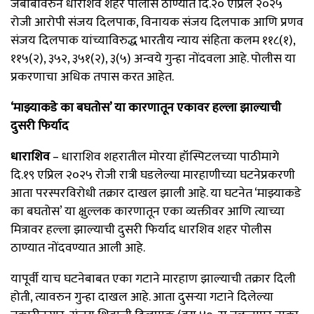
जबाबावरुन धारशिव शहर पोलीस ठाण्यात दि.२० एप्रिल २०२५
रोजी आरोपी संजय दिलपाक, विनायक संजय दिलपाक आणि प्रणव
संजय दिलपाक यांच्याविरुद्ध भारतीय न्याय संहिता कलम ११८(१),
११५(२), ३५२, ३५१(२), ३(५) अन्वये गुन्हा नोंदवला आहे. पोलीस या
प्रकरणाचा अधिक तपास करत आहेत.
‘माझ्याकडे का बघतोस’ या कारणातून एकावर हल्ला झाल्याची
दुसरी फिर्याद
धाराशिव
– धाराशिव शहरातील मोरया हॉस्पिटलच्या पाठीमागे
दि.१९ एप्रिल २०२५ रोजी रात्री घडलेल्या मारहाणीच्या घटनेप्रकरणी
आता परस्परविरोधी तक्रार दाखल झाली आहे. या घटनेत ‘माझ्याकडे
का बघतोस’ या क्षुल्लक कारणातून एका व्यक्तीवर आणि त्याच्या
मित्रावर हल्ला झाल्याची दुसरी फिर्याद धारशिव शहर पोलीस
ठाण्यात नोंदवण्यात आली आहे.
यापूर्वी याच घटनेबाबत एका गटाने मारहाण झाल्याची तक्रार दिली
होती, त्यावरुन गुन्हा दाखल आहे. आता दुसऱ्या गटाने दिलेल्या