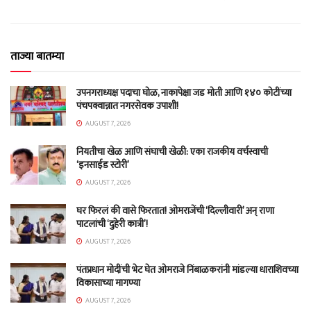
ताज्या बातम्या
उपनगराध्यक्ष पदाचा घोळ, नाकापेक्षा जड मोती आणि १४० कोटींच्या
पंचपक्वान्नात नगरसेवक उपाशी!
AUGUST 7, 2026
नियतीचा खेळ आणि संघाची खेळी: एका राजकीय वर्चस्वाची
‘इनसाईड स्टोरी’
AUGUST 7, 2026
घर फिरलं की वासे फिरतात! ओमराजेंची ‘दिल्लीवारी’ अन् राणा
पाटलांची ‘दुहेरी कात्री’!
AUGUST 7, 2026
पंतप्रधान मोदींची भेट घेत ओमराजे निंबाळकरांनी मांडल्या धाराशिवच्या
विकासाच्या मागण्या
AUGUST 7, 2026