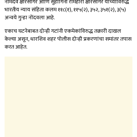
नामदेव क्षीरसागर आणि सुहागिनी रामहारी क्षीरसागर यांच्याविरुद्ध
भारतीय न्याय संहिता कलम ११८(१), ११५(२), ३५२, ३५१(२), ३(५)
अन्वये गुन्हा नोंदवला आहे.
एकाच घटनेबाबत दोन्ही गटांनी एकमेकांविरुद्ध तक्रारी दाखल
केल्या असून, धारशिव शहर पोलीस दोन्ही प्रकरणांचा समांतर तपास
करत आहेत.