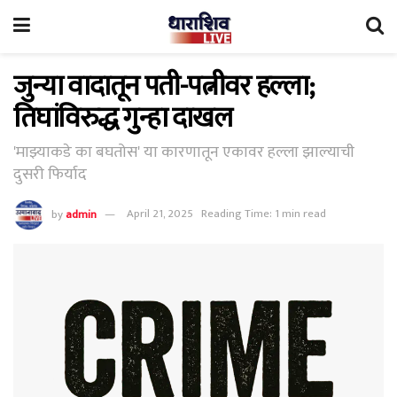
जुन्या वादातून पती-पत्नीवर हल्ला;
तिघांविरुद्ध गुन्हा दाखल
'माझ्याकडे का बघतोस' या कारणातून एकावर हल्ला झाल्याची
दुसरी फिर्याद
by
admin
April 21, 2025
Reading Time: 1 min read