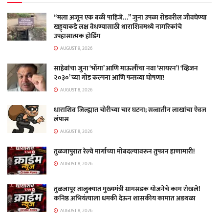
“मला अजून एक बळी पाहिजे…” जुना उपळा रोडवरील जीवघेण्या
खड्ड्याकडे लक्ष वेधण्यासाठी धाराशिवमध्ये नागरिकांचे
उपहासात्मक होर्डिंग
AUGUST 9, 2026
साहेबांचा जुना ‘भोंगा’ आणि माऊलींचा नवा ‘सायरन’! ‘व्हिजन
२०३०’ च्या गोड कल्पना आणि फसव्या घोषणा!
AUGUST 8, 2026
धाराशिव जिल्ह्यात चोरीच्या चार घटना; सव्वातीन लाखांचा ऐवज
लंपास
AUGUST 8, 2026
तुळजापुरात रेल्वे मार्गाच्या मोबदल्यावरून तुफान हाणामारी!
AUGUST 8, 2026
तुळजापूर तालुक्यात मुख्यमंत्री ग्रामसडक योजनेचे काम रोखले!
कनिष्ठ अभियंत्याला धमकी देऊन शासकीय कामात अडथळा
AUGUST 8, 2026