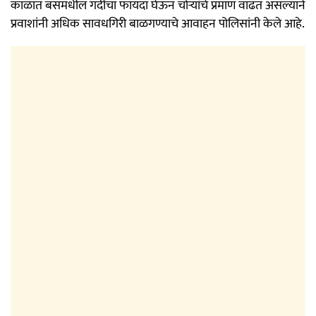
काळात बसमधील गर्दीचा फायदा घेऊन चोऱ्यांचे प्रमाण वाढत असल्याने
प्रवाशांनी अधिक सावधगिरी बाळगण्याचे आवाहन पोलिसांनी केले आहे.