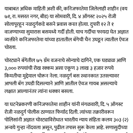
याबाबत अधिक माहिती अशी की, कनिजफातेमा जिलेलाही शाहीन (वय
७१, रा. मसरत नगर, बीड) या सोमवारी, दि. ४ ऑगस्ट २०२५ रोजी
सोलापूरहून नळदुर्गकडे बसने प्रवास करत होत्या. दुपारी १२ ते १
वाजण्याच्या सुमारास बसमध्ये गर्दी होती. याच गर्दीचा फायदा घेत अज्ञात
व्यक्तीने कनिजफातेमा यांच्या हातातील बॅगेची चैन उघडून त्यातील ऐवज
चोरला.
चोरट्याने बॅगेतील ७५ ग्रॅम वजनाचे सोन्याचे दागिने, एक घड्याळ आणि
३,००० रुपयांची रोख रक्कम असा एकूण ३ लाख ३ हजार रुपये
किमतीचा मुद्देमाल चोरून नेला. नळदुर्ग बस स्थानकात उतरल्यावर
आपली बॅग उघडी दिसल्याने आणि आतील ऐवज गायब असल्याचे
लक्षात आल्यानंतर त्यांना धक्का बसला.
या घटनेप्रकरणी कनिजफातेमा शाहीन यांनी मंगळवारी, दि. ५ ऑगस्ट
रोजी नळदुर्ग पोलीस ठाण्यात फिर्याद दिली. त्यांच्या तक्रारीवरून
पोलिसांनी अज्ञात चोरट्याविरोधात भारतीय न्याय संहिता कलम ३०३ (२)
अन्वये गुन्हा नोंदवला असून, पुढील तपास सुरू केला आहे. सणासुदीच्या