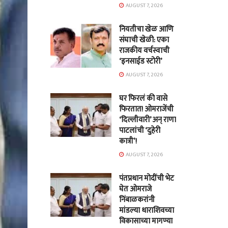
AUGUST 7, 2026
नियतीचा खेळ आणि
संघाची खेळी: एका
राजकीय वर्चस्वाची
‘इनसाईड स्टोरी’
AUGUST 7, 2026
घर फिरलं की वासे
फिरतात! ओमराजेंची
‘दिल्लीवारी’ अन् राणा
पाटलांची ‘दुहेरी
कात्री’!
AUGUST 7, 2026
पंतप्रधान मोदींची भेट
घेत ओमराजे
निंबाळकरांनी
मांडल्या धाराशिवच्या
विकासाच्या मागण्या