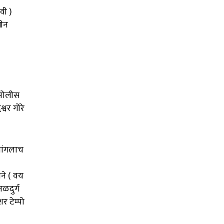
वी )
मीन
 पोलीस
्वर गोरे
चांगलाच
ने ( वय
ळदुर्ग
र टेम्पो