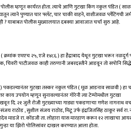
ग पोलीस म्हणून कार्यरत होता. त्याचे आणि गुटखा किंग नकुल पंडित ( साळ
यातून त्याने पुण्यात चार फ्लॅट, चार चाकी वाहने, वाशीजवळ प्लँटिंगची ज
नाही ? याबाबत पोलीस मुख्यालयात दबक्या आवाजात चर्चा सुरु आहे.
ो ( क्रमांक एमएच २५, एजे १४८६ ) हा हैद्राबाद येथून गुटखा भरून नळदुर्ग
ाई चौक, चिवरी पाटीजवळ काही तरुणानी जबरदस्तीने आडवून तो सपोनि सिद्धेश
६ ) पकडल्यानंतर गुटखा तस्कर नकुल पंडित ( मूळ आडनाव साळवी ) हा 
ाय उपयोग म्हणून सुनावल्यानंतर गोरेनी त्या टेम्पोमधील गुटखा
ाखवून दि. २१ जुलै रोजी गुटख्याच्या गाड्या पकडणाऱ्या गणेश नागनाथ वच
जय राठोड , सुशील संजय राठोड, मिटू उर्फ इंद्रजितसिंह ठाकूर सर्व रा. न
 सहदेव माडजे रा. कोंडजी ता. लोहारा यास मारहाण करून १२ लाखाचा आयश
ुन्हा या झिरो पोलिसांवर दाखल करण्यात आला होता.