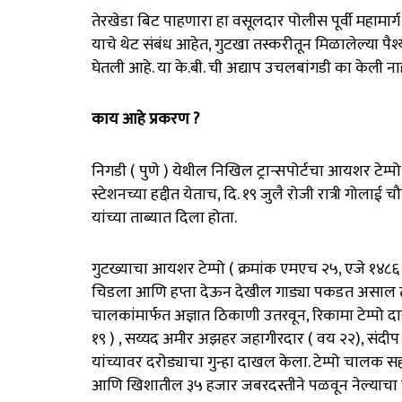
तेरखेडा बिट पाहणारा हा वसूलदार पोलीस पूर्वी महामार्
याचे थेट संबंध आहेत, गुटखा तस्करीतून मिळालेल्या पैश्
घेतली आहे. या के.बी. ची अद्याप उचलबांगडी का केली 
काय आहे प्रकरण ?
निगडी ( पुणे ) येथील निखिल ट्रान्सपोर्टचा आयशर टेम्प
स्टेशनच्या हद्दीत येताच, दि. १९ जुलै रोजी रात्री गोल
यांच्या ताब्यात दिला होता.
गुटख्याचा आयशर टेम्पो ( क्रमांक एमएच २५, एजे १४८
चिडला आणि हप्ता देऊन देखील गाड्या पकडत असाल तर क
चालकांमार्फत अज्ञात ठिकाणी उतरवून, रिकामा टेम्पो द
१९ ) , सय्यद अमीर अझहर जहागीरदार ( वय २२), संदीप सं
यांच्यावर दरोड्याचा गुन्हा दाखल केला. टेम्पो चालक
आणि खिशातील ३५ हजार जबरदस्तीने पळवून नेल्याचा ग