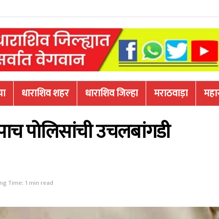
या
धाराशिव शहर
धाराशिव जिल्हा
मराठवाड़ा
महारा
ा पाच पोलिसांची उचलबांगडी
ng Time: 1 min read