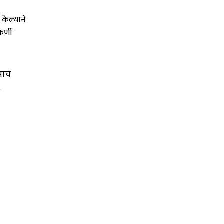
केल्याने
र्णी
 पाच
,