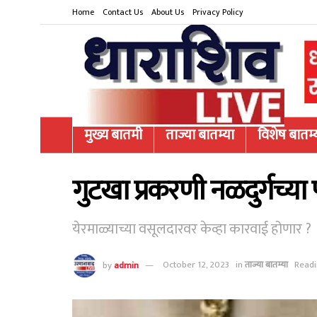
Home
Contact Us
About Us
Privacy Policy
मुख्य बातमी
ताज्या बातम्या
विशेष बातम्
गुटखा प्रकरणी नळदुर्गच्य
येरमाळ्याच्या वसूलदारवर केव्हा कारवाई होणार ?
by
admin
October 12, 2023
in
ताज्या बातम्या
Readi