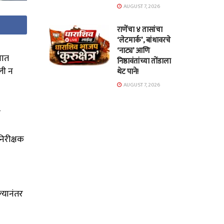
AUGUST 7, 2026
राणेंचा ४ तासांचा
‘लेटमार्क’, बांधावरचे
‘नाट्य’ आणि
यात
निष्ठावंतांच्या तोंडाला
ली न
थेट पाने!
AUGUST 7, 2026
ी
िरीक्षक
्यानंतर