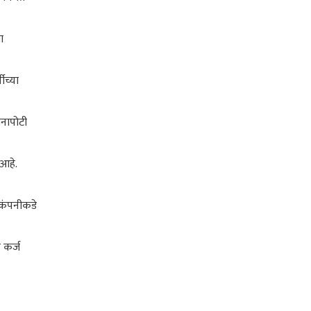
ा
ीच्या
ानापोटी
 आहे.
 कंपनीकडे
 कर्ज