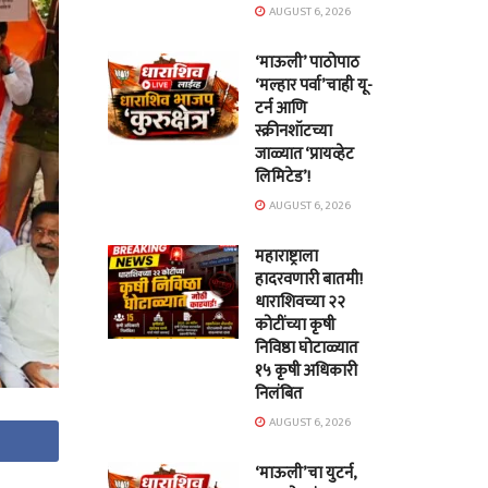
AUGUST 6, 2026
‘माऊली’ पाठोपाठ
‘मल्हार पर्वा’चाही यू-
टर्न आणि
स्क्रीनशॉटच्या
जाळ्यात ‘प्रायव्हेट
लिमिटेड’!
AUGUST 6, 2026
महाराष्ट्राला
हादरवणारी बातमी!
धाराशिवच्या २२
कोटींच्या कृषी
निविष्ठा घोटाळ्यात
१५ कृषी अधिकारी
निलंबित
AUGUST 6, 2026
‘माऊली’चा युटर्न,