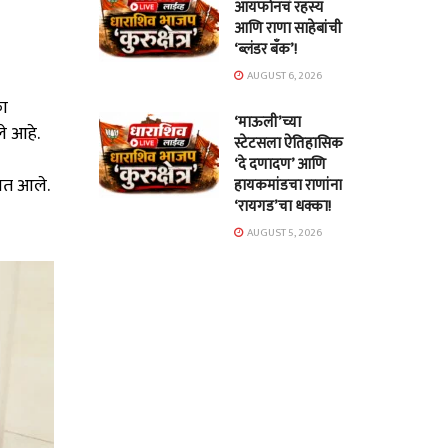
आयफोनचं रहस्य
आणि राणा साहेबांची
‘ब्लंडर बँक’!
AUGUST 6, 2026
का
‘माऊली’च्या
े आहे.
स्टेटसला ऐतिहासिक
‘दे दणादण’ आणि
ात आले.
हायकमांडचा राणांना
‘रायगड’चा धक्का!
AUGUST 5, 2026