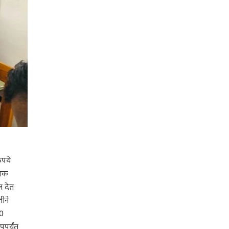
ुपये
पिक
ल देत
ीने
00
पपर्यंत