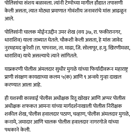
पोलिसांचा संशय बळावला. त्यांनी टेम्पोच्या मागील हौद्यात तपासणी
केली असता, त्यात मोठ्या प्रमाणात गोवंशीय जनावरांचे मांस आढळून
आले.
पोलिसांनी चालक मोईनउद्दीन उमर शेख (वय ३७, रा. फकीरानगर,
धाराशिव) याला ताब्यात घेतले. चौकशी केली असता, हे मांस जावेद
नुरमहमद कुरेशी (रा. पापनाश, ता. माढा, जि. सोलापूर, ह.मु. खिरणीमळा,
धाराशिव) याचे असल्याचे त्याने सांगितले.
याप्रकरणी पोलीस अंमलदार सुधीर मुगळे यांच्या फिर्यादीवरून महाराष्ट्र
प्राणी संरक्षण कायद्याच्या कलम ५(क) आणि ९ अन्वये गुन्हा दाखल
करण्यात आला आहे.
ही यशस्वी कारवाई पोलीस अधीक्षक रितू खोखर आणि अप्पर पोलीस
अधीक्षक शफकत आमना यांच्या मार्गदर्शनाखाली पोलीस निरीक्षक
शकील शेख, पोलीस हवालदार पठाण, चव्हाण, पोलीस अंमलदार मुगळे,
कनामे, जमादार आणि चालक पोलीस हवालदार नागरगोजे यांच्या
पथकाने केली.