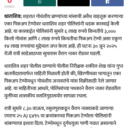
0
SHARES
धाराशिव:
शहरात गोवंशीय प्राण्यांच्या मांसाची अवैध वाहतूक करणाऱ्या
एका पिकअप टेम्पोवर धाराशिव शहर पोलिसांनी धडक कारवाई केली
आहे. या कारवाईत पोलिसांनी सुमारे ६ लाख रुपये किमतीचे ३,०००
किलो गोमांस आणि ८ लाख रुपये किमतीचा पिकअप टेम्पो असा एकूण
१४ लाख रुपयांचा मुद्देमाल जप्त केला आहे. ही घटना ३० जून २०२५
रोजी रात्री साडेआठच्या सुमारास वैराग नाका रोडवर घडली.
धाराशिव शहर पोलीस ठाण्याचे पोलीस निरीक्षक शकील शेख यांना गुप्त
बातमीदारामार्फत माहिती मिळाली होती की, खिरणीमळा भागातून एका
पिकअप टेम्पोमधून गोवंशीय जनावरांचे मांस विक्रीसाठी नेले जाणार
आहे. या माहितीच्या आधारे, पोलिसांच्या पथकाने वैराग नाका रोडवरील
मुलींच्या शासकीय वसतिगृहासमोर सापळा रचला.
रात्री सुमारे ८.३० वाजता, रसुलपुराकडून वैराग नाक्याकडे जाणाऱ्या
एमएच २५ AJ ६४९५ या क्रमांकाच्या पिकअप टेम्पोला पोलिसांनी
थांबण्याचा इशारा दिला. टेम्पोमधून दुर्गंधयुक्त पाणी गळत असल्याने