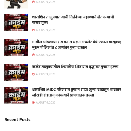
AUGUST 9, 2026
धाराशिव तालुक्यात गायी विक्रीच्या बहाण्याने शेतकऱ्याची
फसवणूक!
AUGUST 9, 2026
मागील भांडणाचा राग मनात धरून अचलेर येथे एकास मारहाण;
मुरुम पोलिसांत ८ जणांवर गुन्हा दाखल
AUGUST 9, 2026
कळंब तालुक्यातील शिराढोण शिवारात वृद्धावर तुफान हल्ला!
AUGUST 9, 2026
धाराशिव MIDC परिसरात तुफान राडा! जुन्या वादातून भावावर
लोखंडी रॉड अन् कोयत्याने प्राणघातक हल्ला
AUGUST 9, 2026
Recent Posts