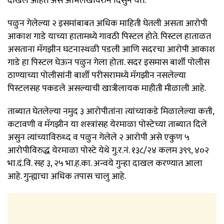
दाखल आहेत असे अभिलेखावरुन दिसुन येते.
पळुन गेलेल्या २ इसमांबाबत अधिक माहिती घेतली असता आरोपी
आकाश गाडे याच्या हातामध्ये गावठी पिस्टल होते. पिस्टल हाताळत
असताना मॅगझीन घटनास्थळी पडली आणि सदरचा आरोपी आकाश
गाडे हा पिस्टल घेऊन पळुन गेला होता. सदर इसमास बार्शी पोलीस
ठाण्याच्या पोलीसांनी बार्शी परीसरामध्ये मॅगझीन नसलेल्या
पिस्टलसह पकडले असल्याची खात्रीलायक माहीती मीळाली आहे.
ताब्यात घेतलेल्या नमुद ३ आरोपीतांना त्यांच्याकडे मिळालेल्या कत्ती,
कटावणी व मॅगझीन या शस्त्रांसह येरमाळा पोस्टेच्या ताब्यात दिले
असुन त्यांच्याविरुध्द व पळुन गेलेले २ आरोपी असे एकुण ५
आरोपीविरुद्ध येरमाळा पोस्टे येथे गु.र.नं. १३८/२४ कलम ३९९, ४०२
भा.दं.वि. सह ३, २५ भा.ह.का. अन्वये गुन्हा दाखल करण्यात आला
आहे. गुन्ह्याचा अधिक तपास चालु आहे.