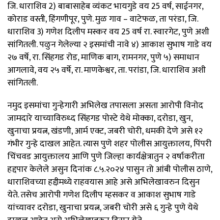
जि. धाराशिव 2) बाबासाहेब व्यंकट भायगुडे वय 25 वर्ष, साईनगर,
कोराड वस्ती, हिंगणीपूर, पुणे. मुळ गाव – वाटेफळ, ता परंडा, जि.
धाराशिव 3) गणेश दिलीप मस्कर वय 25 वर्ष रा. स्वारगेट, पुणे अशी
सांगितली. पळुन गेलेल्या २ इसमांची नावे ४) आकाश सुभाष गाडे वय
२७ वर्षे, रा. सिंहगड रोड, माणिक बाग, रामनगर, पुणे ५) समाधान
आगलावे, वय २५ वर्षे, रा. माणकेश्वर, ता. परांडा, जि. धाराशिव अशी
सांगितली.
नमुद इसमांचा गुन्हेगारी अभिलेख तपासला असता आरोपी विनोद
जामदारे याच्याविरुध्द सिंहगड पोस्टे येथे मोक्का, दरोडा, खुन,
खुनाचा प्रयत्न, खंडणी, आर्म एक्ट, जबरी चोरी, धमकी देणे असे १२
गंभीर गुन्हे दाखल आहेत. त्यास पुणे शहर पोलीस आयुक्तालय, पिंपरी
चिंचवड आयुक्तालय आणि पुणे जिल्हा कार्यक्षेत्रातुन २ वर्षाकरीता
हद्दपार केलेले असुन दिनांक ८.५.२०२४ पासुन तो आंबी पोलीस ठाणे,
धाराशिवच्या हद्दीमध्ये राहवयास आहे असे अभिलेखावरुन दिसुन
येते. तसेच आरोपी गणेश दिलीप म्हसकर व आकाश सुभाष गाडे
यांच्यावर दरोडा, खुनाचा प्रयत्न, जबरी चोरी असे ६ गुन्हे पुणे येथे