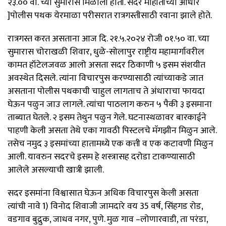
२३.०० वा. च्या सुमारास मिळाली होती. सदर माहीतीच्या आधारे
]पोलीस पथक येरमाळा परीसरात रात्रगस्तीसाठी रवाना झाले होते.
रात्रगस्त करत असताना आज दि. २१.५.२०२४ रोजी ०१.५० वा. च्या
सुमारास चोराखळी शिवार, धुळे-सोलापुर राष्ट्रीय महामार्गावरील
कामत हॉटेलजवळ आलो असता सदर ठिकाणी ५ इसम संशयीत
अवस्थेत दिसले. त्यांना विचारपुस करण्यासाठी त्यांच्याकडे जात
असताना पोलीस पथकाची चाहुल लागताच ते अंधाराचा फायदा
घेऊन पळुन जाउ लागले. त्यांचा पाठलाग करुन ५ पैकी ३ इसमाना
ताब्यात घेतले. २ इसम तेथुन पळुन गेले. घटनास्थळावर बारकाईने
पाहणी केली असता तेथे एका गावठी पिस्टलचे मॅगझीन मिळुन आले.
तसेच नमुद ३ इसमांच्या हातामध्ये एक कत्ती व एक कटावणी मिळुन
आली. यावरुन सदरचे इसम हे शस्त्रासह दरोडा टाकण्यासाठी
आलेले असल्याची खात्री झाली.
सदर इसमांना विश्वासात घेऊन अधिक विचारपुस केली असता
त्यांची नावे 1) विनोद शिवाजी जामदारे वय 35 वर्ष, सिंहगड रोड,
वडगाव बुद्रुक, जाधव नगर, पुणे. मुळ गाव –लोणारवाडी, ता परंडा,