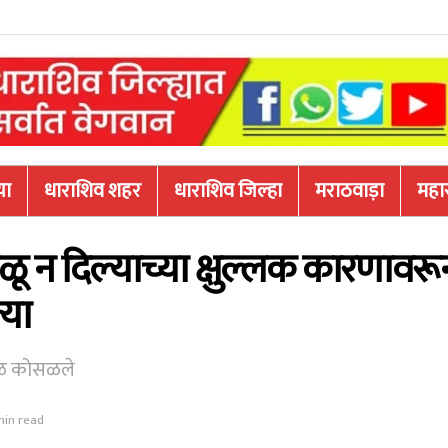
या
धाराशिव शहर
धाराशिव जिल्हा
मराठवाड़ा
महारा
 न दिल्याच्या क्षुल्लक कारणावरू
्या
ाळ कोसळले
min read