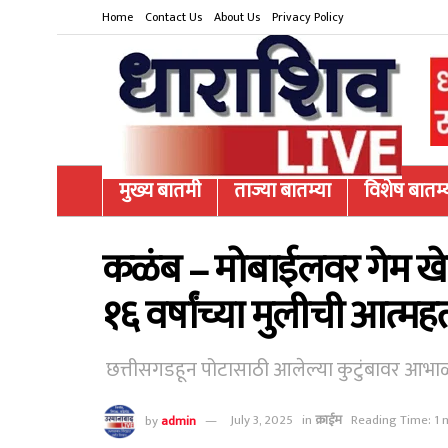
Home
Contact Us
About Us
Privacy Policy
मुख्य बातमी
ताज्या बातम्या
विशेष बातम्
कळंब – मोबाईलवर गेम खेळू
१६ वर्षांच्या मुलीची आत्महत
छत्तीसगडहून पोटासाठी आलेल्या कुटुंबावर आभ
by
admin
July 3, 2025
in
क्राईम
Reading Time: 1 