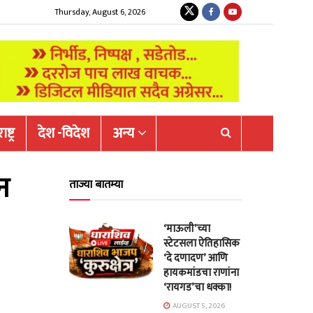
Thursday, August 6, 2026
ष्ट्र
देश -विदेश
अन्य
न
ताज्या बातम्या
‘माऊली’च्या
स्टेटसला ऐतिहासिक
‘दे दणादण’ आणि
हायकमांडचा राणांना
‘रायगड’चा धक्का!
AUGUST 5, 2026