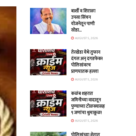
बार्शी व शिराळा
उपसा सिंचन
योजनेतून पाणी
सोडा…
AUGUST 5, 2026
तेरखेडा येथे तुफान
दंगल अन् दगडफेक!
पोलिसांवरच
प्राणघातक हल्ला
AUGUST 5, 2026
कळंब शहरात
जमिनीच्या वादातून
पुण्याच्या टोळक्यासह
९ जणांचा धुमाकूळ!
AUGUST 5, 2026
पोलिसांच्या शेतात