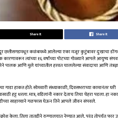
Share It
Share It
 छत्तीसगडमधून कळंबमध्ये आलेल्या एका मजूर कुटुंबावर दुःखाचा डोंग
कारणावरून त्यांच्या १६ वर्षांच्या पोटच्या गोळ्याने आपले आयुष्य संपव
घटनेने पालक आणि मुले यांच्यातील हरवत चाललेल्या संवादाचा आणि तंत्रज्ञ
चा गाडा हाकत होते. सोमवारी संध्याकाळी, दिवसभराच्या कामानंतर घरी
ासाठी हट्ट धरला. मात्र, वडिलांनी नकार देताच तिचा चेहरा पडला. हा नका
ीच्या साहाय्याने गळफास घेऊन तिने आपले जीवन संपवले.
नी आक्रोश केला. तिला तातडीने रुग्णालयात नेण्यात आले, परंतु तोपर्यंत फार 