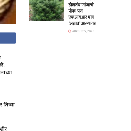
डोलतंय ‘गांजाचं’
पीक! पण
एफआयआर मात्र
‘अज्ञात’ आत्म्यावर!
AUGUST 5, 2026
र
ले.
ानाच्या
र तिच्या
उशीर