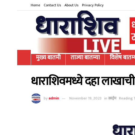
Home
Contact Us
About Us
Privacy Policy
मुख्य बातमी
ताज्या बातम्या
विशेष बातम्
धाराशिवमध्ये दहा लाखाची
by
admin
November 19, 2023
in
क्राईम
Reading T