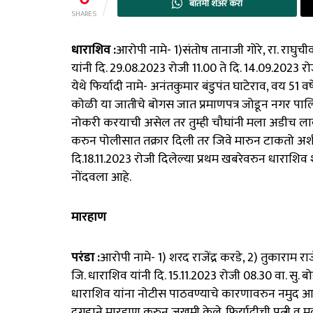
बातमी शेअर करा
SHARES
धाराशिव :
आरोपी नामे- 1)संतोष तानाजी गोरे, रा. राघु
यांनी दि. 29.08.2023 रोजी 11.00 ते दि. 14.09.2023 र
येथे फिर्यादी नामे- अनंतकुमार बंडुपंत घाटेराव, वय 51 वर्
कोळी या जातीचे बोगस जात प्रमाणपत्र जोडून नगर पाल
नोकरी करयाची असेल तर तुम्ही चौघांनी मला अडीच ला
करुन पोलीसात तक्रार दिली तर जिवे मारुन टाकतो अशी 
दि.18.11.2023 रोजी दिलेल्या प्रथम खबरेवरुन धाराशिव श
नोंदवला आहे.
मारहाण
परंडा :
आरोपी नामे- 1) शरद राजेंद्र करडे, 2) तुकाराम राजेंद
जि. धाराशिव यांनी दि. 15.11.2023 रोजी 08.30 वा. सु. बोड
धाराशिव यांना नोटीस पाठवण्याचे कारणावरुन नमुद आर
दगडाने मारहाण करुन जखमी केले. फिर्यादीची पत्नी व 