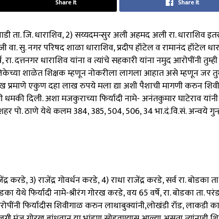
Share It
Share It
चीवाडी ता. जि. धाराशिव, 2) सय्यदमन्सुर अली अहमद अली रा. धाराशिव इत
ोजी वा. सु. नगर परिषद शाळा धाराशिव, प्रदीप हॉटेल व रामानंद हॉटेल धा
षे, रा. दत्तनगर धाराशिव यांना व त्यांचे सहकारी यांना नमुद आरोपींनी तुम्ह
िकेच्या शाळेत शिक्षक म्हणून नोकरीला लागला आहात असे म्हणून जर तुम
ख प्रमाणे एकुण दहा लाख रुपये मला द्या अशी पैशाची मागणी करुन शि
धमकी दिली. अशा मजकुराच्या फिर्यादी नामे- अनंतकुमार घाटेराव यांनी
हर पो. ठाणे येथे कलम 384, 385, 504, 506, 34 भा.दं.वि.सं. अन्वये गुन्
्र करडे, 3) राजेंद्र गोवर्धन करडे, 4) राधा राजेंद्र करडे, सर्व रा. बोडका ता
का येथे फिर्यादी नामे-श्रीरंग गोरख करडे, वय 65 वर्षे, रा. बोडका ता. परंड
ोपींनी फिर्यादीस शिवीगाळ करुन लाथाबुक्यांनी,लोखंडी रॉड, लाकडी का
मुलगी मंजु गोरख बांधवान या भांडण सोडवण्यास आल्या असता त्यांनाही 