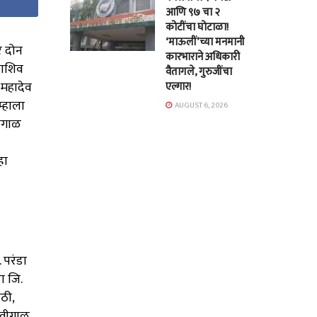
आणि ९७ चा २
कोटींचा घोटाळा!
‘माऊलीं’च्या मनमानी
र दोन
कारभाराने अधिकारी
राशिव
वैतागले, गुरुजींचा
ी महादेव
एल्गार!
्हाला
AUGUST 6, 2026
वीगाळ
हा
. परंडा
ा जि.
ठी,
शिवीगाळ