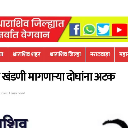
या
धाराशिव शहर
धाराशिव जिल्हा
मराठवाड़ा
महारा
 खंडणी मागणाऱ्या दोघांना अटक
ime: 1 min read