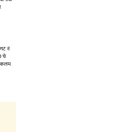
ी
गट नं
₹ चे
थे कलम