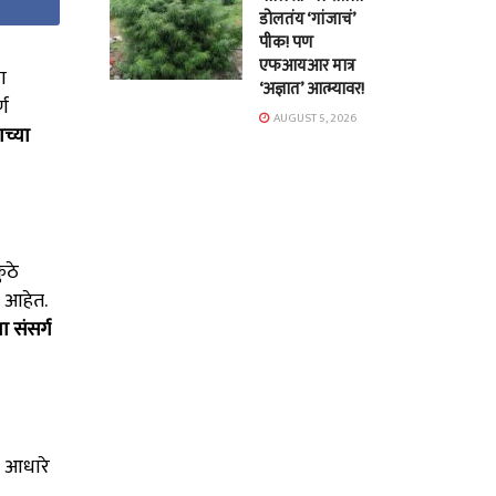
डोलतंय ‘गांजाचं’
पीक! पण
एफआयआर मात्र
ा
‘अज्ञात’ आत्म्यावर!
्ण
AUGUST 5, 2026
ाच्या
ुठे
े आहेत.
ा संसर्ग
ा आधारे