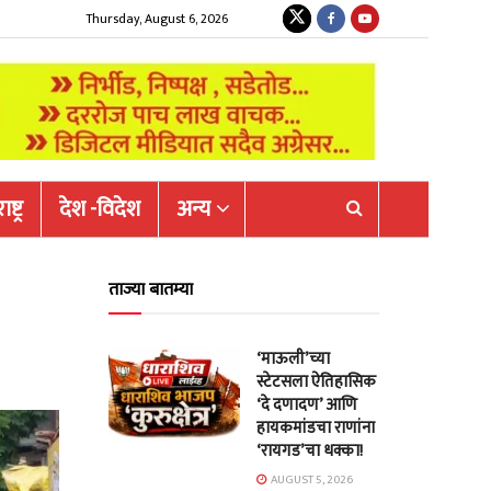
Thursday, August 6, 2026
ष्ट्र
देश -विदेश
अन्य
ताज्या बातम्या
‘माऊली’च्या
स्टेटसला ऐतिहासिक
‘दे दणादण’ आणि
हायकमांडचा राणांना
‘रायगड’चा धक्का!
AUGUST 5, 2026