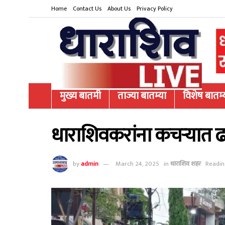
Home
Contact Us
About Us
Privacy Policy
मुख्य बातमी
ताज्या बातम्या
विशेष बातम्
धाराशिवकरांना कचऱ्यात 
by
admin
March 24, 2025
in
धाराशिव शहर
Readin