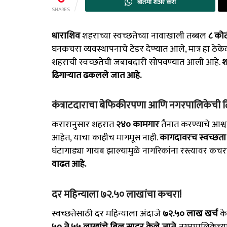
बातमी शेअर करा
SHARES
धाराशिव
शहराच्या स्वच्छतेच्या नावाखाली तब्बल
८ कोट
घनकचरा व्यवस्थापनाचे टेंडर देण्यात आले, मात्र हा ठे
शहराची स्वच्छतेची जबाबदारी सोपवण्यात आली आहे.
श
ढिगाऱ्यात ढकलले जात आहे.
कंत्राटदाराचा बेफिकीरपणा आणि नगरपालिकेची ढि
करारानुसार शहरात
२४० कामगार
तैनात करण्याचे आश्वा
आहेत, याचा काहीच मागमूस नाही.
कागदावरच स्वच्छता 
घंटागाड्या गायब झाल्यामुळे नागरिकांना रस्त्यावर क
वाढत आहे.
दर महिन्याला ७२.५० लाखांचा कचरा!
स्वच्छतेसाठी दर महिन्याला अंदाजे
₹७२.५० लाख खर्च
के
₹५० ते ₹५५ लाखांचे बिल सादर केले जाते
. नगरपालिकेच्या