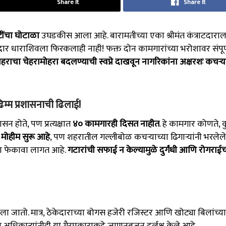
Share It
Share It
ींचा घोटाळा
उघडकीस आला आहे. बारामतीच्या एका श्रीमंत कंत्राटदाराल
केदार धाराशिवला फिरकलाही नाही! फक्त दोन कामगारांच्या भरोशावर संपूर
हराचा चेहरामोहरा बदलण्याची स्वप्ने दाखवून नागरिकांना अक्षरशः कचऱ्य
म्म प्रशासनाची ढिलाई!
सन होते, पण प्रत्यक्षात
४० कामगारही दिसत नाहीत
. हे कामगार कोणते, क
मोहीम सुरू आहे
, पण शहरातील गल्लीबोळ कचऱ्याच्या ढिगाऱ्यांनी भरलेल
चरा फेकावा लागत आहे.
गटारांची सफाई न केल्यामुळे दुर्गंधी आणि रोगराईच
ला जातो. मात्र, ठेकेदाराच्या बोगस हजेरी रजिस्टर आणि खोट्या बिलांच्य
 अधिकाऱ्यांनीही या गैरप्रकाराकडे जाणूनबुजून दुर्लक्ष केले आहे.