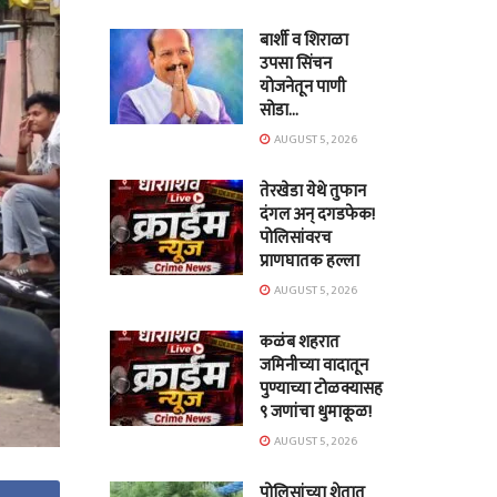
बार्शी व शिराळा
उपसा सिंचन
योजनेतून पाणी
सोडा…
AUGUST 5, 2026
तेरखेडा येथे तुफान
दंगल अन् दगडफेक!
पोलिसांवरच
प्राणघातक हल्ला
AUGUST 5, 2026
कळंब शहरात
जमिनीच्या वादातून
पुण्याच्या टोळक्यासह
९ जणांचा धुमाकूळ!
AUGUST 5, 2026
पोलिसांच्या शेतात