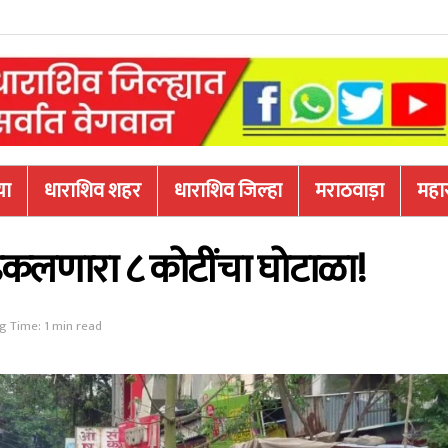
या
धाराशिव शहर
धाराशिव जिल्हा
मराठवाड़ा
महारा
ढकलणारा ८ कोटींचा घोटाळा!
g Time: 1 min read