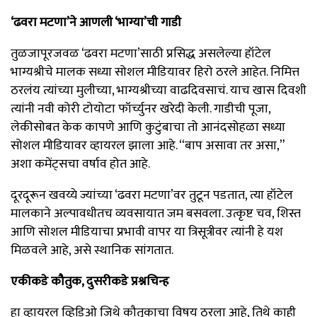
‘ढवरा मटणा’ने आणली ‘भाग्या’ची गाडी
तुळजापूरजवळ ‘ढवरा मटणा’साठी प्रसिद्ध असलेल्या हॉटेल
भाग्यश्रीचे मालक सध्या सोशल मीडियावर हिरो ठरले आहेत. निमित्त
ठरलंय त्यांच्या मुलीच्या, भाग्यश्रीच्या वाढदिवसाचं. याच खास दिवशी
त्यांनी नवी कोरी टोयोटा फॉर्च्युनर खरेदी केली. गाडीची पूजा,
लेकीसोबत केक कापणे आणि कुटुंबाचा तो आनंदसोहळा सध्या
सोशल मीडियावर व्हायरल झाला आहे. “बाप असावा तर असा,”
अशा कमेंट्सचा वर्षाव होत आहे.
दूरदूरून खवय्ये ज्यांच्या ‘ढवरा मटणा’वर तुटून पडतात, त्या हॉटेल
मालकाने अल्पावधीतच व्यवसायात जम बसवला. उत्कृष्ट चव, शिस्त
आणि सोशल मीडियाचा प्रभावी वापर या त्रिसूत्रीवर त्यांनी हे यश
मिळवले आहे, असे स्थानिक सांगतात.
एकीकडे कौतुक, दुसरीकडे प्रश्नचिन्ह
हा व्हायरल व्हिडिओ जिथे कौतुकाचा विषय ठरला आहे, तिथे काही