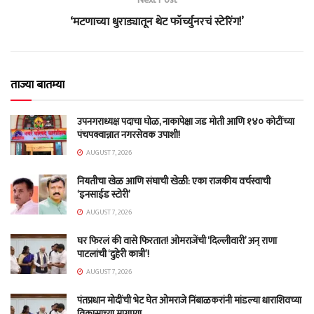
‘मटणाच्या धुराड्यातून थेट फॉर्च्युनरचं स्टेरिंग!’
ताज्या बातम्या
उपनगराध्यक्ष पदाचा घोळ, नाकापेक्षा जड मोती आणि १४० कोटींच्या
पंचपक्वान्नात नगरसेवक उपाशी!
AUGUST 7, 2026
नियतीचा खेळ आणि संघाची खेळी: एका राजकीय वर्चस्वाची
‘इनसाईड स्टोरी’
AUGUST 7, 2026
घर फिरलं की वासे फिरतात! ओमराजेंची ‘दिल्लीवारी’ अन् राणा
पाटलांची ‘दुहेरी कात्री’!
AUGUST 7, 2026
पंतप्रधान मोदींची भेट घेत ओमराजे निंबाळकरांनी मांडल्या धाराशिवच्या
विकासाच्या मागण्या