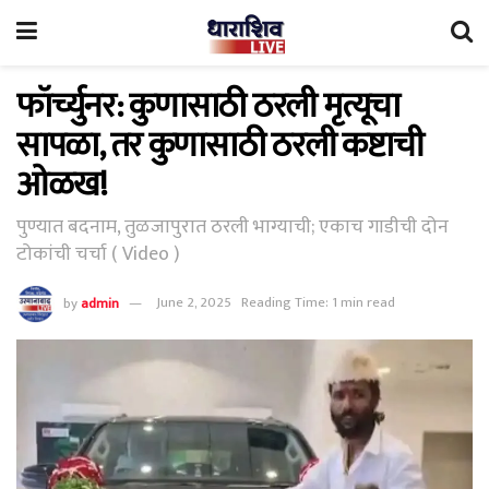
फॉर्च्युनर: कुणासाठी ठरली मृत्यूचा
सापळा, तर कुणासाठी ठरली कष्टाची
ओळख!
पुण्यात बदनाम, तुळजापुरात ठरली भाग्याची; एकाच गाडीची दोन
टोकांची चर्चा ( Video )
by
admin
June 2, 2025
Reading Time: 1 min read