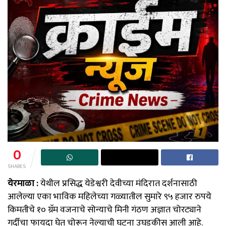
0
SHARES
येरमाळा :
येथील प्रसिद्ध येडेश्वरी देवीच्या मंदिरात दर्शनासाठी
आलेल्या एका भाविक महिलेच्या गळ्यातील सुमारे ९५ हजार रुपये
किमतीचे १० ग्रॅम वजनाचे सोन्याचे मिनी गंठण अज्ञात चोरट्याने
गर्दीचा फायदा घेत चोरून नेल्याची घटना उघडकीस आली आहे.