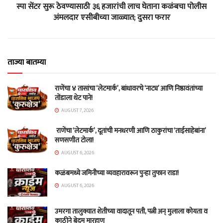
स्पा सेंटर सुरू ठेवण्यासाठी ३६ हजारांची लाच घेताना कळंबचा पोलीस
अंमलदार एसीबीच्या जाळ्यात; दुसरा फरार
ताज्या बातम्या
राणेंचा ४ तासांचा ‘लेटमार्क’, बांधावरचे ‘नाट्य’ आणि निष्ठावंतांच्या
तोंडाला थेट पाने!
AUGUST 7, 2026
राणेंचा ‘लेटमार्क’, दूतांची मनधरणी आणि ठाकुरांचा ‘ताईसाहेबांना’
सणसणीत टोला!
AUGUST 6, 2026
कळंबमध्ये जमिनीच्या व्यवहारावरून पुन्हा तुफान राडा!
AUGUST 6, 2026
उमरगा तालुक्यात शेतीच्या वादातून पती, पत्नी अन् मुलाला कोयता व
काठीने बेदम मारहाण