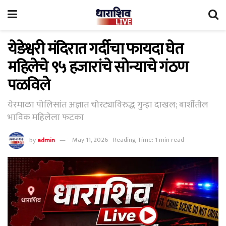
येडेश्वरी मंदिरात गर्दीचा फायदा घेत
महिलेचे ९५ हजारांचे सोन्याचे गंठण
पळविले
येरमाळा पोलिसांत अज्ञात चोरट्याविरुद्ध गुन्हा दाखल; बार्शीतील
भाविक महिलेला फटका
by
admin
May 11, 2026
Reading Time: 1 min read