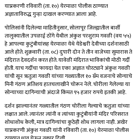
याप्रकरणी रविवारी (ता. १०) येरमाळा पोलीस ठाण्यात
अज्ञाताविरुद्ध गुन्हा दाखल करण्यात आला आहे.
पोलिसांनी दिलेल्या माहितीनुसार, सोलापूर जिल्ह्यातील बार्शी
तालुक्यातील उपळाई ठोंगे येथील अंकुश परशुराम गवळी (वय ५५)
हे आपल्या कुटुंबीयांसह येरमाळा येथे येडेश्वरी देवीच्या दर्शनासाठी
आले होते. शुक्रवारी (ता. ०८) दुपारी दोन ते तीन वाजेच्या सुमारास ते
मंदिरात देवदर्शन करत होते. यावेळी मंदिरात भाविकांची मोठी गर्दी
होती. याच गर्दीचा फायदा घेत एका अज्ञात चोरट्याने अंकुश गवळी
यांची सून ऋतुजा गवळी यांच्या गळ्यातील १० ग्रॅम वजनाचे सोन्याचे
मिनी गंठण अतिशय हातचलाखीने चोरून नेले. चोरीला गेलेल्या या
सोन्याच्या दागिन्याची अंदाजे किंमत ९५ हजार रुपये इतकी आहे.
दर्शन झाल्यानंतर गळ्यातील गंठण चोरीला गेल्याचे ऋतुजा यांच्या
लक्षात आले. त्यानंतर त्यांनी व त्यांच्या कुटुंबीयांनी मंदिर परिसरात
शोधाशोध केली, मात्र दागिन्यांचा कुठेही शोध लागला नाही. अखेर
याप्रकरणी अंकुश गवळी यांनी रविवारी (ता. १०) येरमाळा पोलीस
ठाण्यात धाव घेऊन तक्रार दिली.