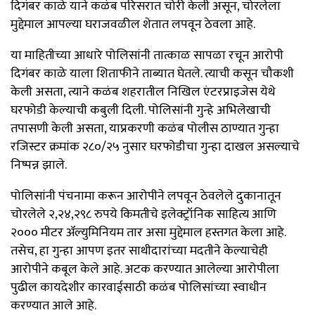
दिगंबर काळे याने कळंब परिसरात चोरी केली असून, चोरलेला
मुद्देमाल आपल्या घराजवळील शेतात लपवून ठेवला आहे.
या माहितीच्या आधारे पोलिसांनी तात्काळ सापळा रचून आरोपी
दिगंबर काळे याला शिताफीने ताब्यात घेतले. त्याची कसून चौकशी
केली असता, त्याने कळंब शहरातील निखिल एंटरप्राइजेस येथे
घरफोडी केल्याची कबुली दिली. पोलिसांनी गुन्हे अभिलेखाची
तपासणी केली असता, याप्रकरणी कळंब पोलीस ठाण्यात गुन्हा
रजिस्टर क्रमांक २८०/२५ नुसार घरफोडीचा गुन्हा दाखल असल्याचे
निष्पन्न झाले.
पोलिसांनी पंचनामा करून आरोपीने लपवून ठेवलेले दुकानातून
चोरलेले २,२४,२९८ रुपये किमतीचे इलेक्ट्रॉनिक साहित्य आणि
२००० मीटर ॲल्युमिनियम तार असा मुद्देमाल हस्तगत केला आहे.
तसेच, हा गुन्हा आपण इतर साथीदारांच्या मदतीने केल्याचेही
आरोपीने कबूल केले आहे. अटक करण्यात आलेल्या आरोपीला
पुढील कायदेशीर कारवाईसाठी कळंब पोलिसांच्या स्वाधीन
करण्यात आले आहे.