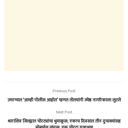
Previous Post
उमरग्यात ‘आम्ही पोलीस आहोत’ म्हणत तोतयांनी ज्येष्ठ नागरिकाला लुटले
Next Post
धाराशिव जिल्ह्यात चोरट्यांचा धुमाकूळ; एकाच दिवसात तीन दुचाक्यांसह
मोबाईल लंपास, एक चोरटा गजाआड