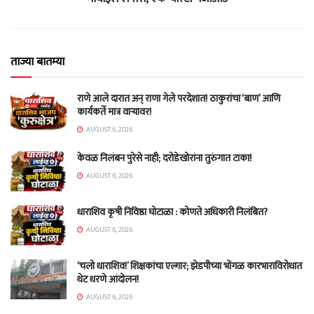
ताज्या बातम्या
राणे आले दारात अन् राणा गेले परदेशात! ठाकुरांचा ‘बाण’ आणि
कार्यकर्ते मात्र वाऱ्यावर!
AUGUST 6, 2026
केवळ निलंबन पुरेसे नाही; दरोडेखोरांना तुरुंगात टाका!
AUGUST 6, 2026
धाराशिव कृषी निविष्ठा घोटाळा : कोणते अधिकारी निलंबित?
AUGUST 6, 2026
‘चलो धाराशिव!’ शिक्षकांचा एल्गार; झेडपीच्या भोंगळ कारभाराविरोधात
थेट धरणे आंदोलन!
AUGUST 6, 2026