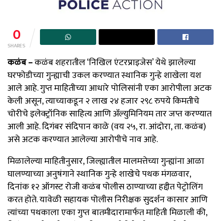
0
SHARES
कळंब –
कळंब शहरातील ‘निखिल एंटरप्राइजेस’ येथे झालेल्या
घरफोडीच्या गुन्ह्याची उकल करण्यात स्थानिक गुन्हे शाखेला यश
आले आहे. गुप्त माहितीच्या आधारे पोलिसांनी एका आरोपीला अटक
केली असून, त्याच्याकडून २ लाख २४ हजार २९८ रुपये किमतीचे
चोरीचे इलेक्ट्रॉनिक साहित्य आणि ॲल्युमिनियम तार जप्त करण्यात
आली आहे. दिगंबर संदिपान काळे (वय २५, रा. आंदोरा, ता. कळंब)
असे अटक करण्यात आलेल्या आरोपीचे नाव आहे.
मिळालेल्या माहितीनुसार, जिल्ह्यातील मालमत्तेच्या गुन्ह्यांना आळा
घालण्याच्या अनुषंगाने स्थानिक गुन्हे शाखेचे पथक मंगळवार,
दिनांक १२ ऑगस्ट रोजी कळंब पोलीस ठाण्याच्या हद्दीत पेट्रोलिंग
करत होते. यावेळी सहायक पोलीस निरीक्षक सुदर्शन कासार आणि
त्यांच्या पथकाला एका गुप्त बातमीदारामार्फत माहिती मिळाली की,