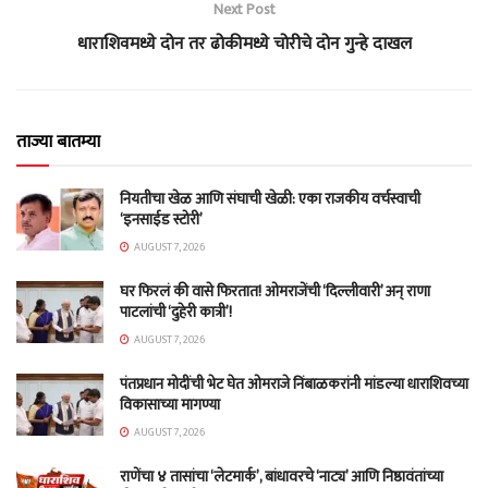
Next Post
धाराशिवमध्ये दोन तर ढोकीमध्ये चोरीचे दोन गुन्हे दाखल
ताज्या बातम्या
नियतीचा खेळ आणि संघाची खेळी: एका राजकीय वर्चस्वाची
‘इनसाईड स्टोरी’
AUGUST 7, 2026
घर फिरलं की वासे फिरतात! ओमराजेंची ‘दिल्लीवारी’ अन् राणा
पाटलांची ‘दुहेरी कात्री’!
AUGUST 7, 2026
पंतप्रधान मोदींची भेट घेत ओमराजे निंबाळकरांनी मांडल्या धाराशिवच्या
विकासाच्या मागण्या
AUGUST 7, 2026
राणेंचा ४ तासांचा ‘लेटमार्क’, बांधावरचे ‘नाट्य’ आणि निष्ठावंतांच्या