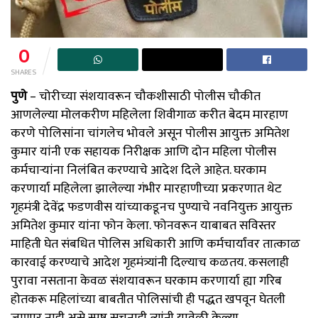
0
SHARES
पुणे
– चोरीच्या संशयावरून चौकशीसाठी पोलीस चौकीत
आणलेल्या मोलकरीण महिलेला शिवीगाळ करीत बेदम मारहाण
करणे पोलिसांना चांगलेच भोवले असून पोलीस आयुक्त अमितेश
कुमार यांनी एक सहायक निरीक्षक आणि दोन महिला पोलीस
कर्मचाऱ्यांना निलंबित करण्याचे आदेश दिले आहेत. घरकाम
करणार्या महिलेला झालेल्या गंभीर मारहाणीच्या प्रकरणात थेट
गृहमंत्री देवेंद्र फडणवीस यांच्याकडूनच पुण्याचे नवनियुक्त आयुक्त
अमितेश कुमार यांना फोन केला. फोनवरून याबाबत सविस्तर
माहिती घेत संबधित पोलिस अधिकारी आणि कर्मचार्यांवर तात्काळ
कारवाई करण्याचे आदेश गृहमंत्र्यांनी दिल्याच कळतय. कसलाही
पुरावा नसताना केवळ संशयावरून घरकाम करणार्या ह्या गरिब
होतकरू महिलांच्या बाबतीत पोलिसांची ही पद्धत खपवून घेतली
जाणार नाही असे स्पष्ट सुचनाही त्यांनी यावेळी केल्या.