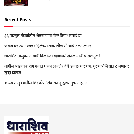
Recent Posts
३६ महसूल मंडळांतील शेतकऱ्यांना पीक विमा भरपाई द्या
कळंब बसस्थानकात महिलेच्या गळ्यातील सोन्याचे गंठन लंपास
धाराशिव तालुक्यात गायी विक्रीच्या बहाण्याने शेतकऱ्याची फसवणूक!
मागील भांडणाचा राग मनात धरून अचलेर येथे एकास मारहाण; मुरुम पोलिसांत ८ जणांवर
गुन्हा दाखल
कळंब तालुक्यातील शिराढोण शिवारात वृद्धावर तुफान हल्ला!