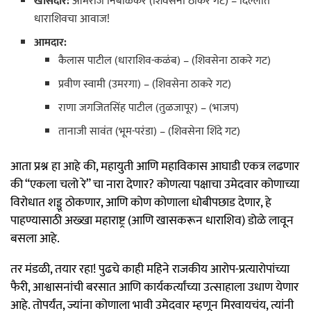
खासदार:
ओमराजे निंबाळकर (शिवसेना ठाकरे गट) – दिल्लीत
धाराशिवचा आवाज!
आमदार:
कैलास पाटील (धाराशिव-कळंब) – (शिवसेना ठाकरे गट)
प्रवीण स्वामी (उमरगा) – (शिवसेना ठाकरे गट)
राणा जगजितसिंह पाटील (तुळजापूर) – (भाजप)
तानाजी सावंत (भूम-परंडा) – (शिवसेना शिंदे गट)
आता प्रश्न हा आहे की, महायुती आणि महाविकास आघाडी एकत्र लढणार
की “एकला चलो रे” चा नारा देणार? कोणत्या पक्षाचा उमेदवार कोणाच्या
विरोधात शड्डू ठोकणार, आणि कोण कोणाला धोबीपछाड देणार, हे
पाहण्यासाठी अख्खा महाराष्ट्र (आणि खासकरून धाराशिव) डोळे लावून
बसला आहे.
तर मंडळी, तयार रहा! पुढचे काही महिने राजकीय आरोप-प्रत्यारोपांच्या
फैरी, आश्वासनांची बरसात आणि कार्यकर्त्यांच्या उत्साहाला उधाण येणार
आहे. तोपर्यंत, ज्यांना कोणाला भावी उमेदवार म्हणून मिरवायचंय, त्यांनी