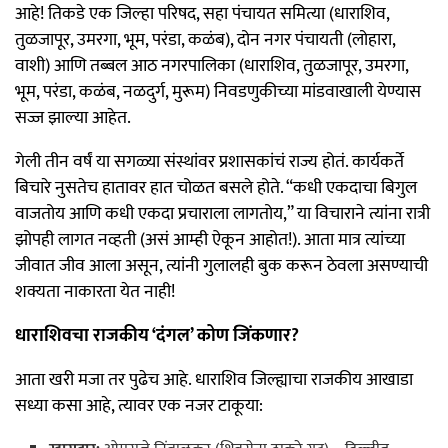
आहे! तिकडे एक जिल्हा परिषद, सहा पंचायत समित्या (धाराशिव,
तुळजापूर, उमरगा, भूम, परंडा, कळंब), दोन नगर पंचायती (लोहारा,
वाशी) आणि तब्बल आठ नगरपालिका (धाराशिव, तुळजापूर, उमरगा,
भूम, परंडा, कळंब, नळदुर्ग, मुरूम) निवडणुकीच्या मांडवाखाली येण्यास
सज्ज झाल्या आहेत.
गेली तीन वर्षं या सगळ्या संस्थांवर प्रशासकांचं राज्य होतं. कार्यकर्ते
बिचारे नुसतेच हातावर हात चोळत बसले होते. “कधी एकदाचा बिगुल
वाजतोय आणि कधी एकदा प्रचाराला लागतोय,” या विचाराने त्यांना रात्री
झोपही लागत नव्हती (असं आम्ही ऐकून आहोत!). आता मात्र त्यांच्या
जीवात जीव आला असून, त्यांनी गुलालही बुक करून ठेवला असण्याची
शक्यता नाकारता येत नाही!
धाराशिवचा राजकीय ‘दंगल’ कोण जिंकणार?
आता खरी मजा तर पुढेच आहे. धाराशिव जिल्ह्याचा राजकीय आखाडा
सध्या कसा आहे, त्यावर एक नजर टाकूया: