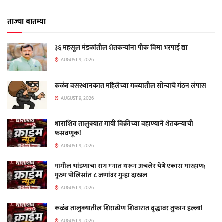
ताज्या बातम्या
३६ महसूल मंडळांतील शेतकऱ्यांना पीक विमा भरपाई द्या
AUGUST 9, 2026
कळंब बसस्थानकात महिलेच्या गळ्यातील सोन्याचे गंठन लंपास
AUGUST 9, 2026
धाराशिव तालुक्यात गायी विक्रीच्या बहाण्याने शेतकऱ्याची
फसवणूक!
AUGUST 9, 2026
मागील भांडणाचा राग मनात धरून अचलेर येथे एकास मारहाण;
मुरुम पोलिसांत ८ जणांवर गुन्हा दाखल
AUGUST 9, 2026
कळंब तालुक्यातील शिराढोण शिवारात वृद्धावर तुफान हल्ला!
AUGUST 9, 2026