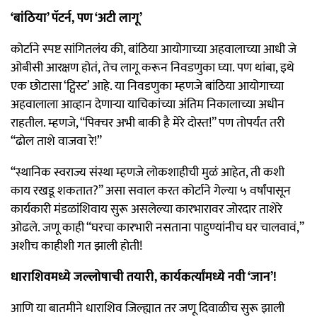
‘बांठिया’ पॅटर्न, पण ‘अटी लागू’
कोर्टाने स्पष्ट सांगितलंय की, बांठिया आयोगाच्या अहवालाच्या आधी जे
ओबीसी आरक्षण होतं, तेच लागू करून निवडणुका घ्या. पण थांबा, इथे
एक छोटासा ‘ट्विस्ट’ आहे. या निवडणुका म्हणजे बांठिया आयोगाच्या
अहवालाला आव्हान देणाऱ्या याचिकांच्या अंतिम निकालाच्या अधीन
राहतील. म्हणजे, “पिक्चर अभी बाकी है मेरे दोस्त!” पण तोपर्यंत तरी
“ढोल ताशे वाजवा रे!”
“स्थानिक स्वराज्य संस्था म्हणजे लोकशाहीची मुळं आहेत, ती कशी
काय रखडू शकतात?” असा सवाल करत कोर्टाने गेल्या ५ वर्षांपासून
कार्यकारी मंडळांशिवाय सुरू असलेल्या कारभारावर जोरदार ताशेरे
ओढले. जणू काही “घरचा कारभारी नसताना पाहुण्यांनीच घर चालवावं,”
अशीच काहीशी गत झाली होती!
धाराशिवमध्ये जल्लोषाची तयारी, कार्यकर्त्यांमध्ये नवी ‘जान’!
आणि या बातमीने धाराशिव जिल्ह्यात तर जणू दिवाळीच सुरू झाली