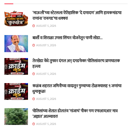
‘माऊली’च्या स्टेटसला ऐतिहासिक ‘दे दणादण’ आणि हायकमांडचा
राणांना ‘रायगड’चा धक्का!
AUGUST 5, 2026
बार्शी व शिराळा उपसा सिंचन योजनेतून पाणी सोडा…
AUGUST 5, 2026
तेरखेडा येथे तुफान दंगल अन् दगडफेक! पोलिसांवरच प्राणघातक
हल्ला
AUGUST 5, 2026
कळंब शहरात जमिनीच्या वादातून पुण्याच्या टोळक्यासह ९ जणांचा
धुमाकूळ!
AUGUST 5, 2026
पोलिसांच्या शेतात डोलतंय ‘गांजाचं’ पीक! पण एफआयआर मात्र
‘अज्ञात’ आत्म्यावर!
AUGUST 5, 2026