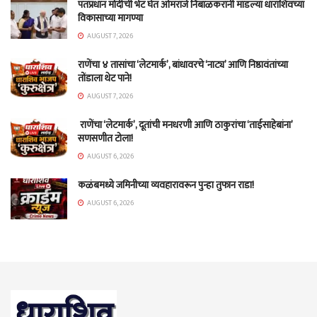
पंतप्रधान मोदींची भेट घेत ओमराजे निंबाळकरांनी मांडल्या धाराशिवच्या
विकासाच्या मागण्या
AUGUST 7, 2026
राणेंचा ४ तासांचा ‘लेटमार्क’, बांधावरचे ‘नाट्य’ आणि निष्ठावंतांच्या
तोंडाला थेट पाने!
AUGUST 7, 2026
राणेंचा ‘लेटमार्क’, दूतांची मनधरणी आणि ठाकुरांचा ‘ताईसाहेबांना’
सणसणीत टोला!
AUGUST 6, 2026
कळंबमध्ये जमिनीच्या व्यवहारावरून पुन्हा तुफान राडा!
AUGUST 6, 2026