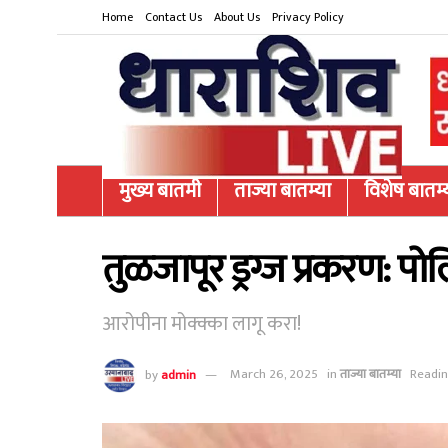
Home
Contact Us
About Us
Privacy Policy
मुख्य बातमी
ताज्या बातम्या
विशेष बातम्
तुळजापूर ड्रग्ज प्रकरण: पो
आरोपीना मोक्क्का लागू करा!
by
admin
March 26, 2025
in
ताज्या बातम्या
Readin