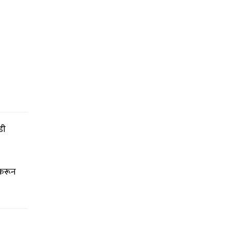
डी
 करून