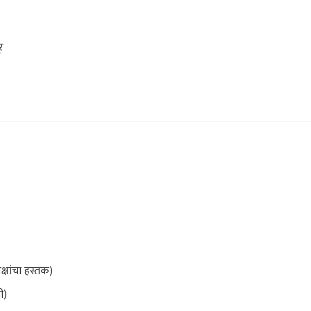
र
्षांचा हस्तक)
ी)