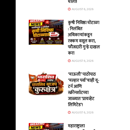
घाला!
AUGUST 6, 2026
कृषी निविष्ठा घोटाळा
: निलंबित
अधिकाऱ्यांकडून
रक्कम वसूल करा,
फौजदारी गुन्हे दाखल
करा
AUGUST 6, 2026
‘माऊली’ पाठोपाठ
‘मल्हार पर्वा’चाही यू-
टर्न आणि
स्क्रीनशॉटच्या
जाळ्यात ‘प्रायव्हेट
लिमिटेड’!
AUGUST 6, 2026
महाराष्ट्राला