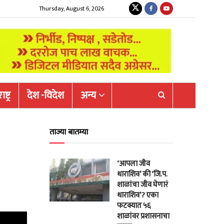
Thursday, August 6, 2026
ष्ट्र
देश -विदेश
अन्य
ताज्या बातम्या
‘आपला जीव
धाराशिव’ की ‘जि.प.
शाळांचा जीव घेणारं
धाराशिव’? एका
फटक्यात ५६
शाळांवर प्रशासनाचा