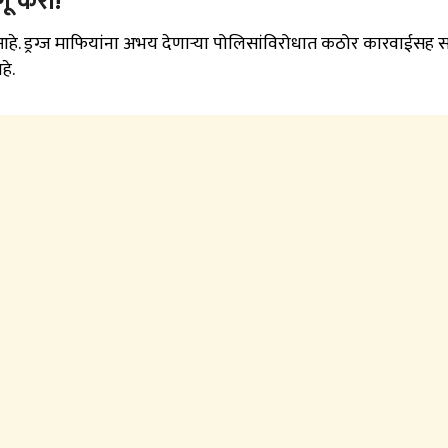
गू करा!
 आहे. ड्रग्ज माफियांना अभय देणाऱ्या पोलिसांविरोधात कठोर कारवाईसह सर
हे.