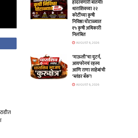
हादरवणारी बातमी!
धाराशिवच्या २२
कोटींच्या कृषी
निविष्ठा घोटाळ्यात
१५ कृषी अधिकारी
निलंबित
AUGUST 6, 2026
‘माऊली’चा युटर्न,
आयफोनचं रहस्य
आणि राणा साहेबांची
‘ब्लंडर बँक’!
AUGUST 6, 2026
ोठडीत
श