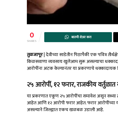
0
बातमी शेअर करा
SHARES
तुळजापूर
| देवीच्या साडेतीन पिठापैकी एक पवित्र तीर्थक्षे
किळसवाणा व्यवसाय खुलेआम सुरू असल्याचा धक्कादायक
आरोपींना अटक केल्यानंतर या प्रकरणाचे धक्कादायक ब
२५ आरोपीं, १२ फरार, राजकीय वर्तुळ
या प्रकरणात एकूण २५ आरोपींचा समावेश असून सध्य
आहेत आणि १२ आरोपी फरार आहेत. फरार आरोपींच्या या
असल्याने जिल्ह्यात एकच खळबळ उडाली आहे.