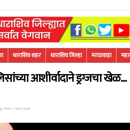
या
धाराशिव शहर
धाराशिव जिल्हा
मराठवाड़ा
महारा
लिसांच्या आशीर्वादाने ड्रग्जचा खेळ…
g Time: 1 min read