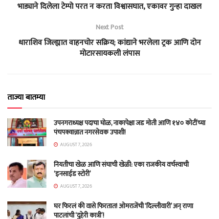
भाड्याने दिलेला टेम्पो परत न करता विश्वासघात, एकावर गुन्हा दाखल
Next Post
धाराशिव जिल्ह्यात वाहनचोर सक्रिय; कांद्याने भरलेला ट्रक आणि दोन
मोटारसायकली लंपास
ताज्या बातम्या
उपनगराध्यक्ष पदाचा घोळ, नाकापेक्षा जड मोती आणि १४० कोटींच्या
पंचपक्वान्नात नगरसेवक उपाशी!
AUGUST 7, 2026
नियतीचा खेळ आणि संघाची खेळी: एका राजकीय वर्चस्वाची
‘इनसाईड स्टोरी’
AUGUST 7, 2026
घर फिरलं की वासे फिरतात! ओमराजेंची ‘दिल्लीवारी’ अन् राणा
पाटलांची ‘दुहेरी कात्री’!