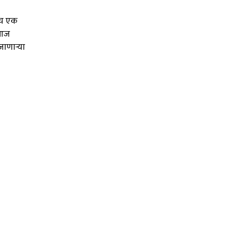
ंच एक
 आज
जाणाऱ्या