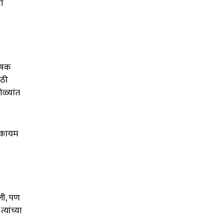
या
पोषक
ाठी
डोळ्यांत
ढ कायम
ली, पण
त्यांच्या