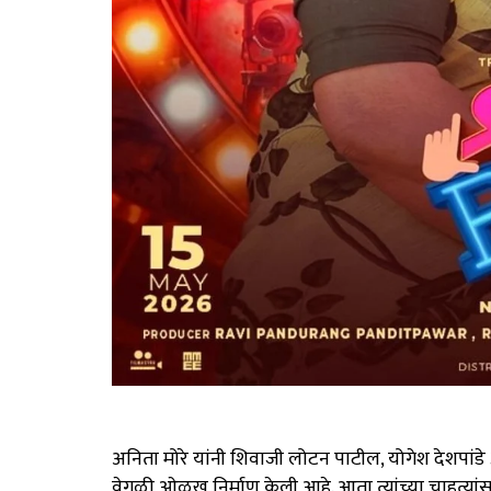
अनिता मोरे यांनी शिवाजी लोटन पाटील, योगेश देशपांडे
वेगळी ओळख निर्माण केली आहे. आता त्यांच्या चाहत्या