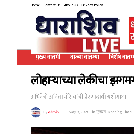
Home
Contact Us
About Us
Privacy Policy
मुख्य बातमी
ताज्या बातम्या
विशेष बातम्
लोहाऱ्याच्या लेकीचा झगमग
अभिनेत्री अनिता मोरे यांची प्रेरणादायी यशोगाथा
by
admin
May 9, 2026
in
मुक्तरंग
Reading Time: 