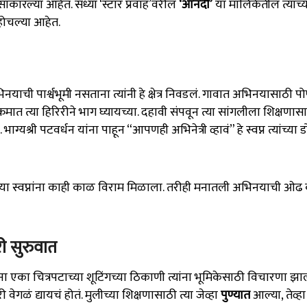
ा साकारल्या आहेत. सध्या ‘स्टार प्रवाह’वरील
‘आनंदी’
या मालिकेतील त्यांच्
ोहोचल्या आहेत.
याची पार्श्वभूमी नसताना त्यांनी हे क्षेत्र निवडलं. गावात अभिनयासाठी 
्रमात त्या हिरिरीने भाग घ्यायच्या. दहावी संपवून त्या सांगलीला शिक्षणास
. भाग्यश्री पटवर्धन यांना पाहून “आपणही अभिनेत्री व्हावं” हे स्वप्न त्यांच्या 
े या स्वप्नांना काही काळ विराम मिळाला. तरीही मनातली अभिनयाची ओ
ी सुरुवात
ा एका चित्रपटाच्या शूटिंगच्या ठिकाणी त्यांना भूमिकेसाठी विचारणा झा
ेगळं द्यायचं होतं. मुलीच्या शिक्षणासाठी त्या जेव्हा
पुण्यात
आल्या, तेव्हा 