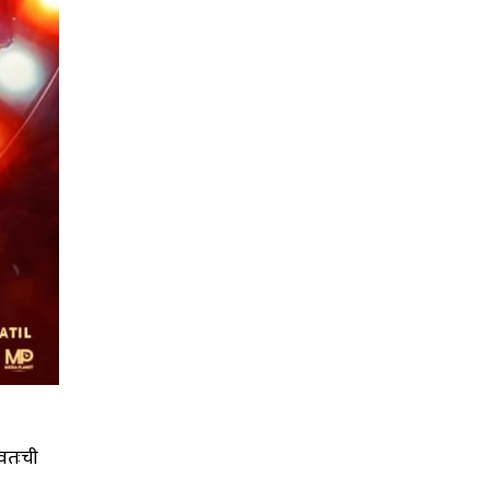
्वतःची