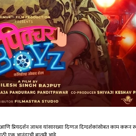
 आणि प्रियदर्शन जाधव यांसारख्या दिग्गज दिग्दर्शकांसोबत काम करून स
ंसाठी एक आनंदाची बातमी आहे.