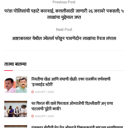
Previous Post
परंडा पोलिसांची पहाटे कारवाई, कत्तलीसाठी जाणारी २६ जनावरे पकडली; ५
लाखांचा मुद्देमाल जप्त
Next Post
आष्टाकासार येथील ज्वेलर्स फोडून पावणेदोन लाखांचा ऐवज लंपास
ताज्या बातम्या
नियतीचा खेळ आणि संघाची खेळी: एका राजकीय वर्चस्वाची
‘इनसाईड स्टोरी’
AUGUST 7, 2026
घर फिरलं की वासे फिरतात! ओमराजेंची ‘दिल्लीवारी’ अन् राणा
पाटलांची ‘दुहेरी कात्री’!
AUGUST 7, 2026
पंतप्रधान मोदींची भेट घेत ओमराजे निंबाळकरांनी मांडल्या धाराशिवच्या