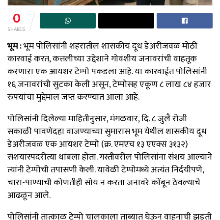
0
SHARES
भूम :
भूम पोलिसांनी शहरातील शासकीय दूध डेअरीजवळ मोठी
कारवाई करत, कत्तलीच्या उद्देशाने गोवंशीय जनावरांची वाहतूक
करणारा एक आयशर टेम्पो पकडला आहे. या कारवाईत पोलिसांनी
१६ जनावरांची सुटका केली असून, टेम्पोसह एकूण ८ लाख ८४ हजार
रुपयांचा मुद्देमाल जप्त करण्यात आला आहे.
पोलिसांनी दिलेल्या माहितीनुसार, मंगळवार, दि. ८ जुलै रोजी
सकाळी पावणेदहा वाजण्याच्या सुमारास भूम येथील शासकीय दूध
डेअरीजवळ एक आयशर टेम्पो (क्र. एमएच १३ एएक्स ३१३२)
संशयास्पदरीत्या थांबला होता. गस्तीवरील पोलिसांना संशय आल्याने
त्यांनी टेम्पोची तपासणी केली. यावेळी टेम्पोमध्ये अत्यंत निर्दयीपणे,
चारा-पाण्याची कोणतीही सोय न करता जनावरे कोंबून ठेवल्याचे
आढळून आले.
पोलिसांनी तात्काळ टेम्पो चालकाला ताब्यात घेऊन वाहनाची झडती