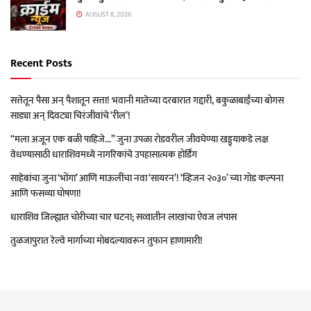
AUGUST 8, 2026
Recent Posts
सत्तेतून पैसा अन् पैशातून सत्ता! भवानी मातेच्या दरबारात गद्दारी, बकुळाबाईंच्या बोगस
साड्या अन् दिवट्या चिरंजीवांचे ‘रील’!
“मला अजून एक बळी पाहिजे…” जुना उपळा रोडवरील जीवघेण्या खड्ड्याकडे लक्ष
वेधण्यासाठी धाराशिवमध्ये नागरिकांचे उपहासात्मक होर्डिंग
साहेबांचा जुना ‘भोंगा’ आणि माऊलींचा नवा ‘सायरन’! ‘व्हिजन २०३०’ च्या गोड कल्पना
आणि फसव्या घोषणा!
धाराशिव जिल्ह्यात चोरीच्या चार घटना; सव्वातीन लाखांचा ऐवज लंपास
तुळजापुरात रेल्वे मार्गाच्या मोबदल्यावरून तुफान हाणामारी!