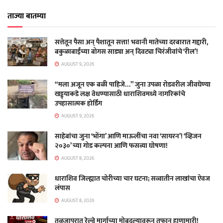
ताज्या बातम्या
सत्तेतून पैसा अन् पैशातून सत्ता! भवानी मातेच्या दरबारात गद्दारी,
बकुळाबाईंच्या बोगस साड्या अन् दिवट्या चिरंजीवांचे ‘रील’!
AUGUST 9, 2026
“मला अजून एक बळी पाहिजे…” जुना उपळा रोडवरील जीवघेण्या
खड्ड्याकडे लक्ष वेधण्यासाठी धाराशिवमध्ये नागरिकांचे
उपहासात्मक होर्डिंग
AUGUST 9, 2026
साहेबांचा जुना ‘भोंगा’ आणि माऊलींचा नवा ‘सायरन’! ‘व्हिजन
२०३०’ च्या गोड कल्पना आणि फसव्या घोषणा!
AUGUST 8, 2026
धाराशिव जिल्ह्यात चोरीच्या चार घटना; सव्वातीन लाखांचा ऐवज
लंपास
AUGUST 8, 2026
तुळजापुरात रेल्वे मार्गाच्या मोबदल्यावरून तुफान हाणामारी!