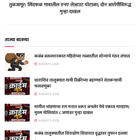
तुळजापूर: सिंदफळ गावातील एनए लेआउट घोटाळा; दोन आरोपींविरुद्ध
गुन्हा दाखल
ताज्या बातम्या
कळंब बसस्थानकात महिलेच्या गळ्यातील सोन्याचे गंठन लंपास
AUGUST 9, 2026
धाराशिव तालुक्यात गायी विक्रीच्या बहाण्याने शेतकऱ्याची
फसवणूक!
AUGUST 9, 2026
मागील भांडणाचा राग मनात धरून अचलेर येथे एकास मारहाण;
मुरुम पोलिसांत ८ जणांवर गुन्हा दाखल
AUGUST 9, 2026
कळंब तालुक्यातील शिराढोण शिवारात वृद्धावर तुफान हल्ला!