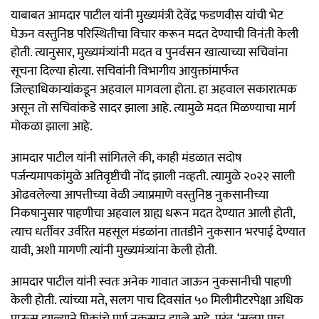
याबाबत आमदार पाटील यांनी मुख्यमंत्री देवेंद्र फडणवीस यांची भेट
घेऊन वस्तुनिष्ठ परिस्थितीचा विचार करून मदत देण्याची विनंती केली
होती. त्यानुसार, मुख्यमंत्र्यांनी मदत व पुनर्वसन खात्याच्या सचिवांना
सूचना दिल्या होत्या. सचिवांनी विभागीय आयुक्तांमार्फत
जिल्हाधिकार्‍यांकडून अहवाल मागवला होता. हा अहवाल सकारात्मक
असून तो सचिवांकडे सादर झाला आहे. त्यामुळे मदत मिळण्याचा मार्ग
मोकळा झाला आहे.
आमदार पाटील यांनी सांगितले की, काही मंडळात सदोष
पर्जन्यमापकांमुळे अतिवृष्टीची नोंद झाली नव्हती. त्यामुळे २०२२ साली
ओढवलेल्या आपत्तीच्या वेळी ज्याप्रमाणे वस्तुनिष्ठ नुकसानीच्या
निकषानुसार पाहणीचा अहवाल ग्राह्य धरून मदत देण्यात आली होती,
त्याच धर्तीवर उर्वरित महसूल मंडळांना तातडीने नुकसान भरपाई देण्यात
यावी, अशी मागणी त्यांनी मुख्यमंत्र्यांना केली होती.
आमदार पाटील यांनी स्वतः अनेक गावात जाऊन नुकसानीची पाहणी
केली होती. त्यांच्या मते, सलग पाच दिवसांत ५० मिलीमीटरपेक्षा अधिक
पाऊस झाल्याने पिकांचे पूर्ण नुकसान झाले आहे. परंतु, ‘सलग पाच