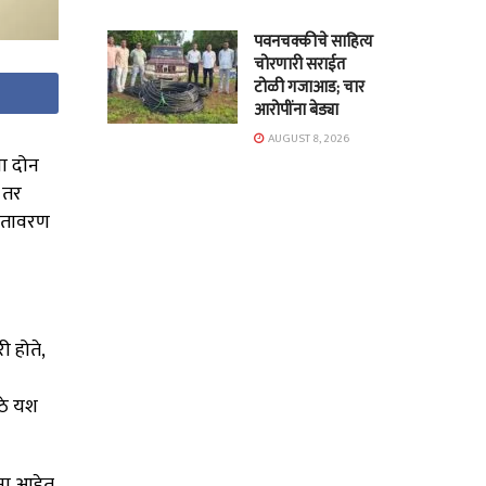
पवनचक्कीचे साहित्य
चोरणारी सराईत
टोळी गजाआड; चार
आरोपींना बेड्या
AUGUST 8, 2026
ा दोन
 तर
वातावरण
ी होते,
ोठे यश
ना आहेत.