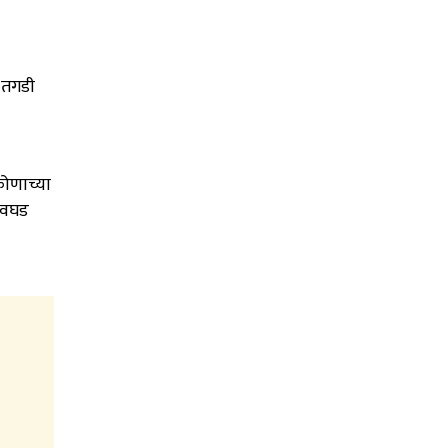
त तगडी
कोणाच्या
 अवघड