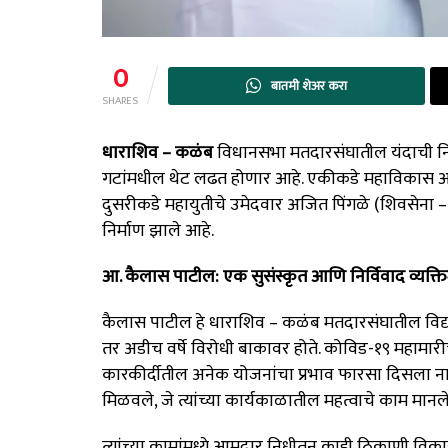
0
बातमी शेअर करा
SHARES
धाराशिव – कळंब
विधानसभा मतदारसंघातील यंदाची नि
गटांमधील थेट लढत होणार आहे. एकीकडे महाविकास आ
दुसरीकडे महायुतीचे उमेदवार अजित पिंगळे (शिवसेना –
निर्माण झाले आहे.
आ. कैलास पाटील: एक सुसंस्कृत आणि निर्विवाद व्यक्ति
कैलास पाटील हे धाराशिव – कळंब मतदारसंघातील विद्यमान 
तर अडीच वर्षे विरोधी बाकावर होते. कोविड-१९ महामारीच्या
कारकीर्दीतील अनेक योजनांचा प्रभाव फारसा दिसला नाही
मिळवले, जे त्यांच्या कार्यकाळातील महत्वाचे काम मानले
त्यांच्या कामांमध्ये आमदार निधीतून काही ठिकाणी विका