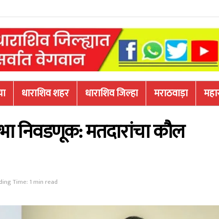
या
धाराशिव शहर
धाराशिव जिल्हा
मराठवाड़ा
महारा
भा निवडणूक: मतदारांचा कौल
ding Time: 1 min read