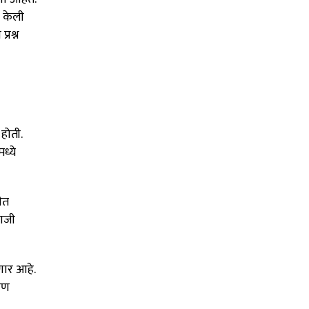
ण केली
्रश्न
होती.
ध्ये
ीत
बाजी
णार आहे.
हीण