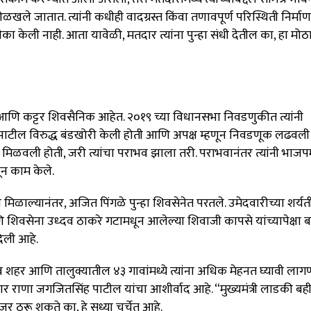
े ओळखले जातात. त्यांनी कधीही वादग्रस्त किंवा तणावपूर्ण परिस्थिती निर्मा
 केली नाही. आता यावेळी, मतदार त्यांना पुन्हा संधी देतील का, हा मोठा प
 आणि कट्टर शिवसैनिक आहेत. २०१९ च्या विधानसभा निवडणुकीत त्यांनी
पाटील विरुद्ध बंडखोरी केली होती आणि अपक्ष म्हणून निवडणूक लढवली 
ते मिळवली होती, जरी त्यांचा पराभव झाला तरी. पराभवानंतर त्यांनी भाजपम
ून काम केले.
िळाल्यानंतर, अजित पिंगळे पुन्हा शिवसेनेत परतले. उमेदवारीच्या शर्यत
शिवसेना उध्दव ठाकरे गटामधून आलेल्या शिवाजी कापसे यांच्यापेक्षा 
दिली आहे.
शिव शहर आणि तालुक्यातील ४३ गावांमध्ये त्यांना अधिक मेहनत घ्यावी लाग
मदार राणा जगजितसिंह पाटील यांचा आशीर्वाद आहे. “मुख्यमंत्री लाडकी ब
जर ठरू शकते का, हे सध्या चर्चेत आहे.