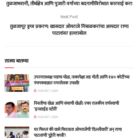
तुळजाभवानी, तीर्थक्षेत्र आणि पुजारी वर्गाच्या बदनामीविरोधात कारवाई करा
Next Post
तुळजापूर ड्रग्ज प्रकरण: खासदार ओमराजे निंबाळकरांचा आमदार राणा
पाटलांवर हल्लाबोल
ताज्या बातम्या
उपनगराध्यक्ष पदाचा घोळ, नाकापेक्षा जड मोती आणि १४० कोटींच्या
पंचपक्वान्नात नगरसेवक उपाशी!
AUGUST 7, 2026
नियतीचा खेळ आणि संघाची खेळी: एका राजकीय वर्चस्वाची
‘इनसाईड स्टोरी’
AUGUST 7, 2026
घर फिरलं की वासे फिरतात! ओमराजेंची ‘दिल्लीवारी’ अन् राणा
पाटलांची ‘दुहेरी कात्री’!