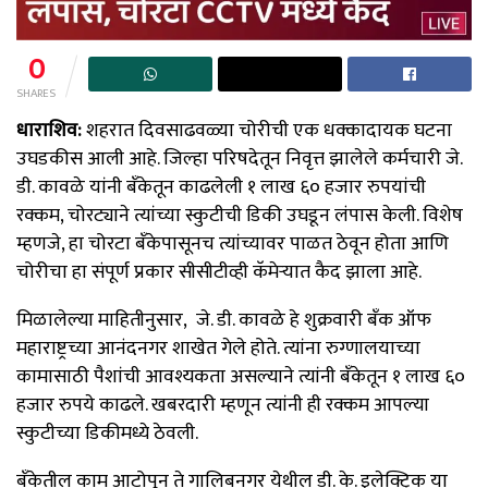
0
SHARES
धाराशिव:
शहरात दिवसाढवळ्या चोरीची एक धक्कादायक घटना
उघडकीस आली आहे. जिल्हा परिषदेतून निवृत्त झालेले कर्मचारी जे.
डी. कावळे यांनी बँकेतून काढलेली १ लाख ६० हजार रुपयांची
रक्कम, चोरट्याने त्यांच्या स्कुटीची डिकी उघडून लंपास केली. विशेष
म्हणजे, हा चोरटा बँकेपासूनच त्यांच्यावर पाळत ठेवून होता आणि
चोरीचा हा संपूर्ण प्रकार सीसीटीव्ही कॅमेऱ्यात कैद झाला आहे.
मिळालेल्या माहितीनुसार, जे. डी. कावळे हे शुक्रवारी बँक ऑफ
महाराष्ट्रच्या आनंदनगर शाखेत गेले होते. त्यांना रुग्णालयाच्या
कामासाठी पैशांची आवश्यकता असल्याने त्यांनी बँकेतून १ लाख ६०
हजार रुपये काढले. खबरदारी म्हणून त्यांनी ही रक्कम आपल्या
स्कुटीच्या डिकीमध्ये ठेवली.
बँकेतील काम आटोपून ते गालिबनगर येथील डी. के. इलेक्ट्रिक या