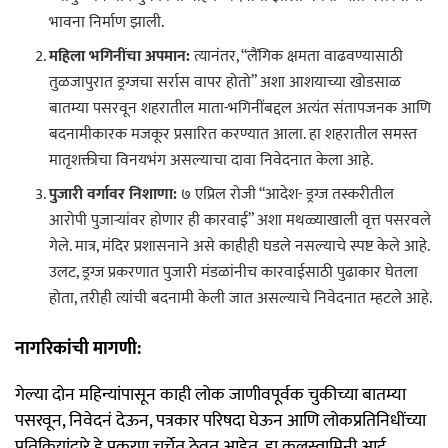
भावना निर्माण झाली.
महिला भगिनींचा अपमान:
त्यानंतर, “लैंगिक क्षमता वाढवण्यासाठी
तुळजापुरात ड्रग्जचा सर्रास वापर होतो” अशा आशयाच्या खोडसाळ
बातम्या पसरवून शहरातील माता-भगिनींबद्दल अत्यंत संतापजनक आणि
बदनामीकारक मजकूर प्रसारित करण्यात आला. हा शहरातील समस्त
मातृशक्तीचा विनयभंग असल्याचा दावा निवेदनात केला आहे.
पुजारी वर्गावर निशाणा:
७ एप्रिल रोजी “आदेश- ड्रग्ज तस्करीतील
आरोपी पुजाऱ्यांवर होणार ही कारवाई” अशा मथळ्याखाली वृत्त पसरवले
गेले. मात्र, मंदिर प्रशासनाने असे काहीही घडले नसल्याचे स्पष्ट केले आहे.
उलट, ड्रग्ज प्रकरणात पुजारी मंडळांनीच कारवाईसाठी पुढाकार घेतला
होता, तरीही त्यांची बदनामी केली जात असल्याचे निवेदनात म्हटले आहे.
नागरिकांची मागणी:
गेल्या दोन महिन्यांपासून काही लोक जाणीवपूर्वक चुकीच्या बातम्या
पसरवून, निवेदनं देऊन, पत्रकार परिषदा घेऊन आणि लोकप्रतिनिधींच्या
प्रतिक्रियांद्वारे हे प्रकरण चर्चेत ठेवत आहेत. हा कुलस्वामिनी आई