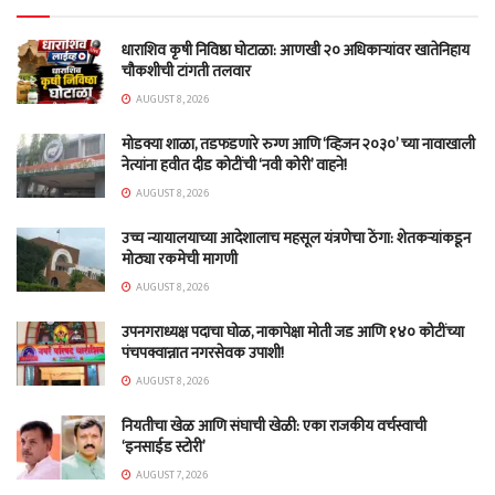
धाराशिव कृषी निविष्ठा घोटाळा: आणखी २० अधिकाऱ्यांवर खातेनिहाय
चौकशीची टांगती तलवार
AUGUST 8, 2026
मोडक्या शाळा, तडफडणारे रुग्ण आणि ‘व्हिजन २०३०’ च्या नावाखाली
नेत्यांना हवीत दीड कोटींची ‘नवी कोरी’ वाहने!
AUGUST 8, 2026
उच्च न्यायालयाच्या आदेशालाच महसूल यंत्रणेचा ठेंगा: शेतकऱ्यांकडून
मोठ्या रकमेची मागणी
AUGUST 8, 2026
उपनगराध्यक्ष पदाचा घोळ, नाकापेक्षा मोती जड आणि १४० कोटींच्या
पंचपक्वान्नात नगरसेवक उपाशी!
AUGUST 8, 2026
नियतीचा खेळ आणि संघाची खेळी: एका राजकीय वर्चस्वाची
‘इनसाईड स्टोरी’
AUGUST 7, 2026