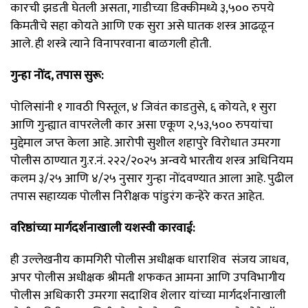
कारची झडती घेतली असता, गाडीच्या डिक्कीमध्ये ३,५०० रुपये
किमतीचे सहा कोयते आणि एक सुरा असे घातक शस्त्र आढळून
आले. ही शस्त्रे त्याने विनापरवाना बाळगली होती.
गुन्हा नोंद, तपास सुरू:
पोलिसांनी १ गावठी पिस्तूल, ४ जिवंत काडतुसे, ६ कोयते, १ सुरा
आणि गुन्ह्यात वापरलेली कार असा एकूण २,५३,५०० रुपयांचा
मुद्देमाल जप्त केला आहे. आरोपी सुशील शहापुरे विरोधात उमरगा
पोलीस ठाण्यात गु.र.नं. २२२/२०२५ अन्वये भारतीय शस्त्र अधिनियम
कलम ३/२५ आणि ४/२५ नुसार गुन्हा नोंदवण्यात आला आहे. पुढील
तपास सहाय्यक पोलीस निरीक्षक पांडुरंग कन्हेरे करत आहेत.
वरिष्ठांच्या मार्गदर्शनाखाली यशस्वी कारवाई:
ही उल्लेखनीय कामगिरी पोलीस अधीक्षक धाराशिव संजय जाधव,
अपर पोलीस अधीक्षक श्रीमती शफकत आमना आणि उपविभागीय
पोलीस अधिकारी उमरगा सदाशिव शेलार यांच्या मार्गदर्शनाखाली