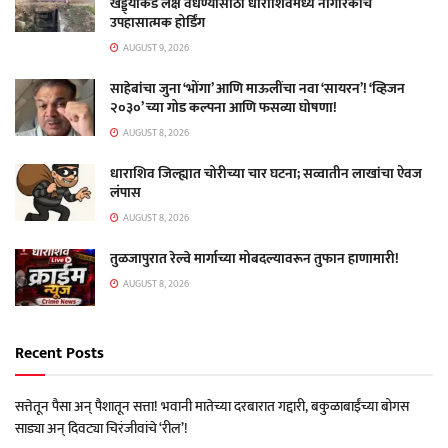
खड्ड्याकडे लक्ष वेधण्यासाठी धाराशिवमध्ये नागरिकांचे
उपहासात्मक होर्डिंग
AUGUST 9, 2026
साहेबांचा जुना ‘भोंगा’ आणि माऊलींचा नवा ‘सायरन’! ‘व्हिजन
२०३०’ च्या गोड कल्पना आणि फसव्या घोषणा!
AUGUST 8, 2026
धाराशिव जिल्ह्यात चोरीच्या चार घटना; सव्वातीन लाखांचा ऐवज
लंपास
AUGUST 8, 2026
तुळजापुरात रेल्वे मार्गाच्या मोबदल्यावरून तुफान हाणामारी!
AUGUST 8, 2026
Recent Posts
सत्तेतून पैसा अन् पैशातून सत्ता! भवानी मातेच्या दरबारात गद्दारी, बकुळाबाईंच्या बोगस
साड्या अन् दिवट्या चिरंजीवांचे ‘रील’!