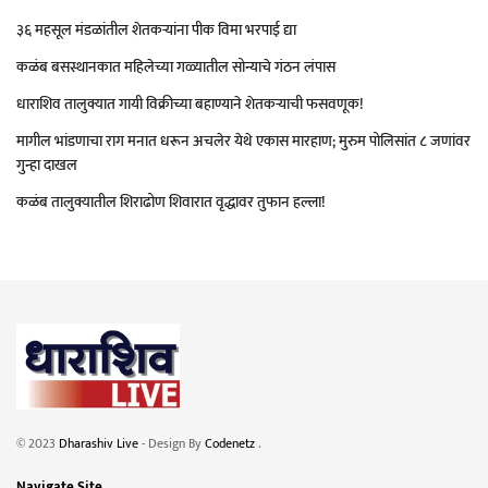
३६ महसूल मंडळांतील शेतकऱ्यांना पीक विमा भरपाई द्या
कळंब बसस्थानकात महिलेच्या गळ्यातील सोन्याचे गंठन लंपास
धाराशिव तालुक्यात गायी विक्रीच्या बहाण्याने शेतकऱ्याची फसवणूक!
मागील भांडणाचा राग मनात धरून अचलेर येथे एकास मारहाण; मुरुम पोलिसांत ८ जणांवर
गुन्हा दाखल
कळंब तालुक्यातील शिराढोण शिवारात वृद्धावर तुफान हल्ला!
© 2023
Dharashiv Live
- Design By
Codenetz
.
Navigate Site