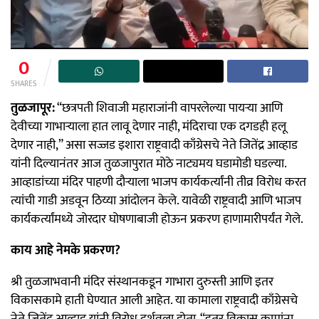
0
SHARES
तुळजापूर:
“छत्रपती शिवाजी महाराजांनी वापरलेल्या पायऱ्या आणि
देवीच्या गाभाऱ्याला हात लावू देणार नाही, मंदिराचा एक दगडही हलू
देणार नाही,” असा सज्जड इशारा राष्ट्रवादी काँग्रेसचे नेते जितेंद्र आव्हाड
यांनी दिल्यानंतर आज तुळजापुरात मोठे नाट्यमय घडामोडी घडल्या.
आव्हाडांच्या मंदिर पाहणी दौऱ्याला भाजप कार्यकर्त्यांनी तीव्र विरोध करत
त्यांची गाडी अडवून ठिय्या आंदोलन केले. यावेळी राष्ट्रवादी आणि भाजप
कार्यकर्त्यांमध्ये जोरदार घोषणाबाजी होऊन प्रकरण हाणामारीपर्यंत गेले.
काय आहे नेमके प्रकरण?
श्री तुळजाभवानी मंदिर संस्थानकडून गाभारा दुरुस्ती आणि इतर
विकासकामे हाती घेण्यात आली आहेत. या कामाला राष्ट्रवादी काँग्रेसचे
नेते जितेंद्र आव्हाड यांनी विरोध दर्शवला होता. “इतर विकास कामांना