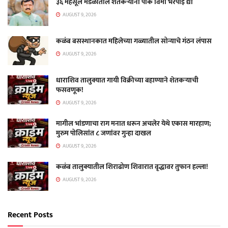
३६ महसूल मंडळांतील शेतकऱ्यांना पीक विमा भरपाई द्या
AUGUST 9, 2026
कळंब बसस्थानकात महिलेच्या गळ्यातील सोन्याचे गंठन लंपास
AUGUST 9, 2026
धाराशिव तालुक्यात गायी विक्रीच्या बहाण्याने शेतकऱ्याची
फसवणूक!
AUGUST 9, 2026
मागील भांडणाचा राग मनात धरून अचलेर येथे एकास मारहाण;
मुरुम पोलिसांत ८ जणांवर गुन्हा दाखल
AUGUST 9, 2026
कळंब तालुक्यातील शिराढोण शिवारात वृद्धावर तुफान हल्ला!
AUGUST 9, 2026
Recent Posts