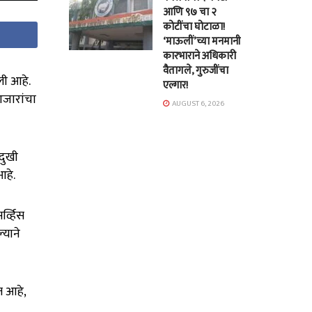
आणि ९७ चा २
कोटींचा घोटाळा!
‘माऊलीं’च्या मनमानी
कारभाराने अधिकारी
वैतागले, गुरुजींचा
ली आहे.
एल्गार!
आजारांचा
AUGUST 6, 2026
दुखी
आहे.
्व्हिस
्याने
त आहे,