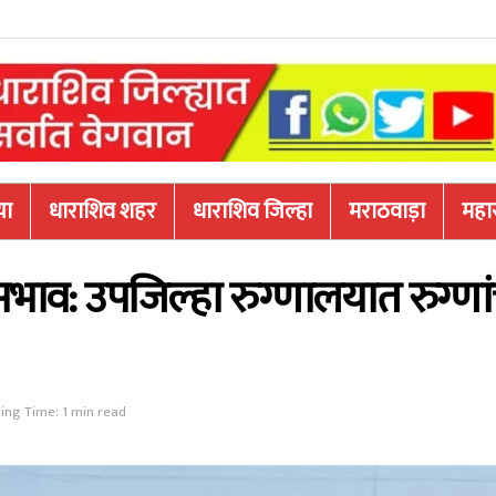
या
धाराशिव शहर
धाराशिव जिल्हा
मराठवाड़ा
महारा
अभाव: उपजिल्हा रुग्णालयात रुग्णां
ing Time: 1 min read