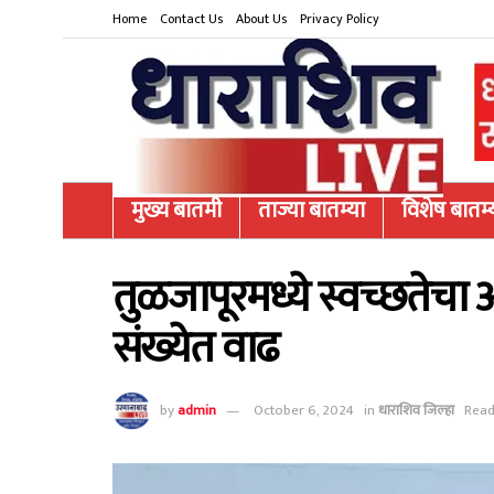
Home
Contact Us
About Us
Privacy Policy
मुख्य बातमी
ताज्या बातम्या
विशेष बातम्
तुळजापूरमध्ये स्वच्छतेचा 
संख्येत वाढ
by
admin
October 6, 2024
in
धाराशिव जिल्हा
Read