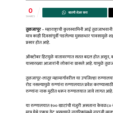
0
बातमी शेअर करा
SHARES
तुळजापूर
– महाराष्ट्राची कुलस्वामिनी आई तुळजाभवानी म
मात्र काही दिवसांपूर्वी पडलेल्या मुसळधार पावसामुळे 
प्रसार होत आहे.
ऑक्टोबर हिटमुळे वातावरणात सतत बदल होत असून, कधी
यासारख्या आजारांनी लोकांना ग्रासले आहे. यामुळे तुळजा
तुळजापूर-लातूर महामार्गावरील या उपजिल्हा रुग्णालया
रोड नसल्यामुळे रुग्णांना रुग्णालयात प्रवेश करण्यास
रुग्णांना नाक मुठीत धरून रुग्णालयात जावे लागत आहे.
या रुग्णालयात १०० खाटांची मंजुरी असताना केवळ८० 
मात्र येथे एकच गेट असल्याने नागरिकांमध्ये नाराजी व्यक